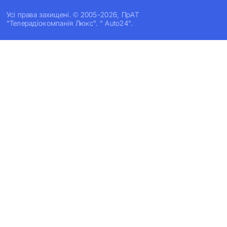
Усi права захищенi. © 2005-2026, ПрАТ
"Телерадіокомпанія Люкс". " Auto24".