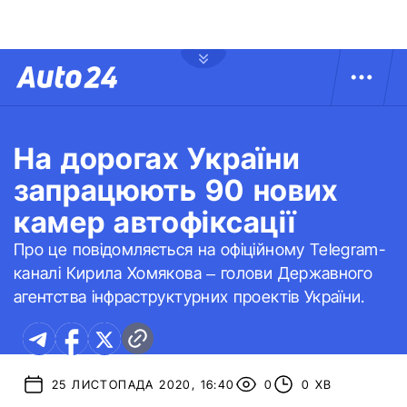
На дорогах України
запрацюють 90 нових
камер автофіксації
Про це повідомляється на офіційному Telegram-
каналі Кирила Хомякова – голови Державного
агентства інфраструктурних проектів України.
25 ЛИСТОПАДА 2020, 16:40
0
0 ХВ