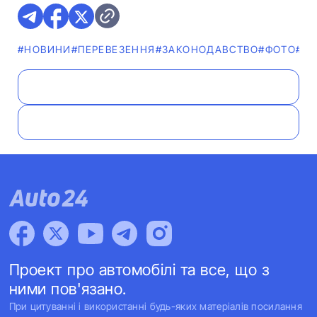
#НОВИНИ
#ПЕРЕВЕЗЕННЯ
#ЗАКОНОДАВСТВО
#ФОТО
#К
Проект про автомобілі та все, що з
ними пов'язано.
При цитуванні і використанні будь-яких матеріалів посилання