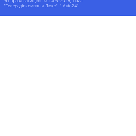
Усi права захищенi. © 2005-2026, ПрАТ
"Телерадіокомпанія Люкс". " Auto24".