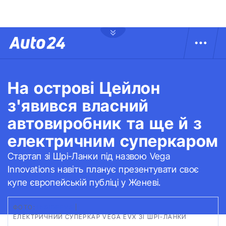
На острові Цейлон
з'явився власний
автовиробник та ще й з
електричним суперкаром
Стартап зі Шрі-Ланки під назвою Vega
Innovations навіть планує презентувати своє
купе європейській публіці у Женеві.
ФОТО:
INSIDEEVS
|
ЕЛЕКТРИЧНИЙ СУПЕРКАР VEGA EVX ЗІ ШРІ-ЛАНКИ