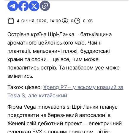
4 СІЧНЯ 2020, 14:00
0
0 ХВ
Острівна країна Шрі-Ланка – батьківщина
ароматного цейлонського чаю. Чайні
плантації, мальовничі пляжі, буддистські
храми та слони – це все, чим може
похвалитись острів. Та незабаром усе може
змінитись.
Також цікаво:
Xpeng P7 – у всьому кращий за
Tesla S, але китайський
Фірма Vega Innovations зі Шрі-Ланки планує
представити на березневий автосалоні в
Женеві свій дебютний проект – електричний
суперкар EVX з повним приводом, літій-