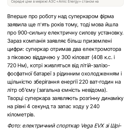
Середні ціни в мережі АЗС «Amic Energy» станом на
Вперше про роботу над суперкаром фірма
заявила ще п’ять років тому, тоді мова йшла
про 900-сильну електричну силову установку.
Зараз компанія заявляє більш приземлені
цифри: суперкар отримав два електромотора
з піковою віддачею у 300 кіловат (408 к.с. і
720 Нм), котрі живляться від літій-залізо-
фосфатної батареї з рідинним охолодженням і
щільністю зберігання енергії 220 ват-годин на
літр об'єму (загальна ємність невідома).
Творці суперкара заявляють розгінну динаміку
на рівні 4 секунд та запас ходу у 240
кілометрів.
Фото: електричний спорткар Vega EVX зі Шрі-