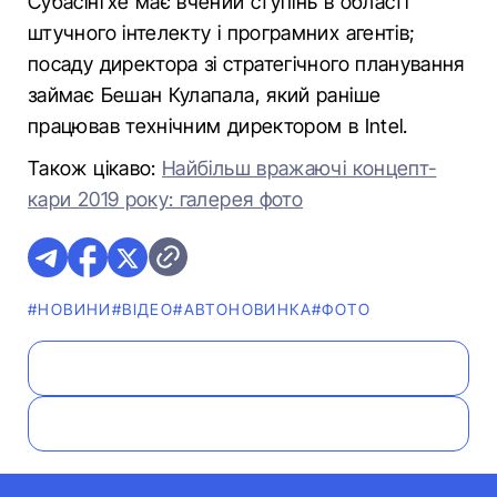
Субасінгхе має вчений ступінь в області
штучного інтелекту і програмних агентів;
посаду директора зі стратегічного планування
займає Бешан Кулапала, який раніше
працював технічним директором в Intel.
Також цікаво:
Найбільш вражаючі концепт-
кари 2019 року: галерея фото
#НОВИНИ
#ВІДЕО
#АВТОНОВИНКА
#ФОТО