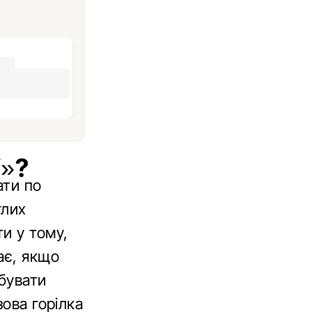
»?
ати по
глих
и у тому,
ає, якщо
бувати
зова горілка