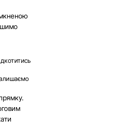
імкненою
ишимо
ідкотитись
залишаємо
прямку.
юговим
кати