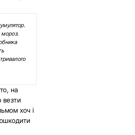
кумулятор.
 мороз.
робника
ть
 тривалого
то, на
о везти
льмом хоч і
пошкодити