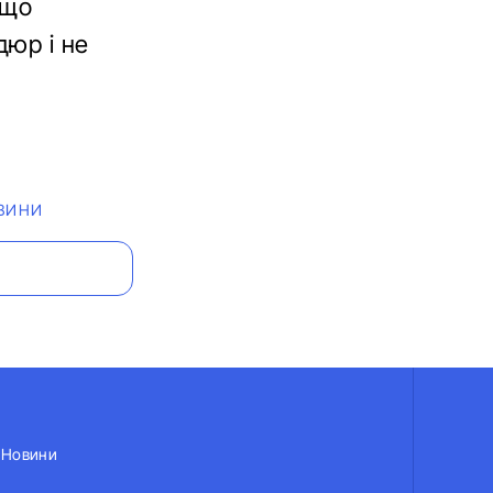
кщо
дюр і не
ВИНИ
Новини