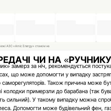
ережі АЗС «Amic Energy» станом на
РЕДАЧІ ЧИ НА «РУЧНИКУ
ик» замерз за ніч, рекомендується постук
есах, що може допомогти у випадку застря
о саморегуляторів. Також причина може бут
ні колодки примерзли до барабана (так був
ть сильний). У такому випадку можна спро
олеса. Допомогти може будівельний фен, га