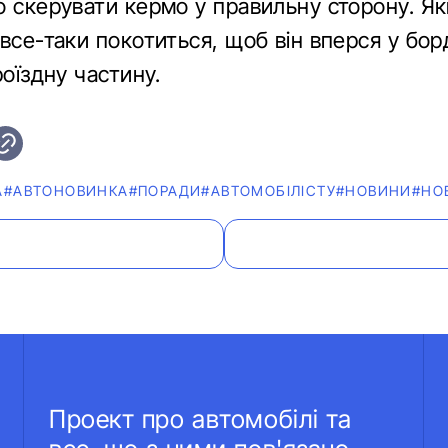
о скерувати кермо у правильну сторону. Я
все-таки покотиться, щоб він вперся у бор
роїздну частину.
А
#АВТОНОВИНКА
#ПОРАДИ
#АВТОМОБІЛІСТУ
#НОВИНИ
#НО
Проект про автомобілі та