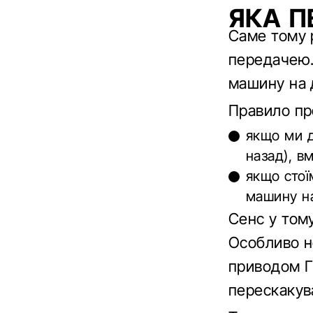
ЯКА П
Саме тому 
передачею.
машину на 
Правило пр
якщо ми д
назад), в
якщо стої
машину на
Сенс у том
Особливо н
приводом Г
перескакув