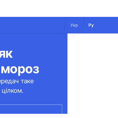
Укр
Ру
як
 мороз
ередач таке
 цілком.