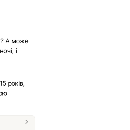
й? А може
очі, і
15 років,
кою