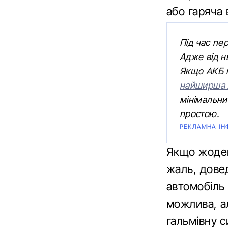
або гаряча 
Під час пе
Адже від н
Якщо АКБ 
найширша л
мінімальни
простою.
РЕКЛАМНА ІН
Якщо жоден 
жаль, дове
автомобіль 
можлива, а
гальмівну с