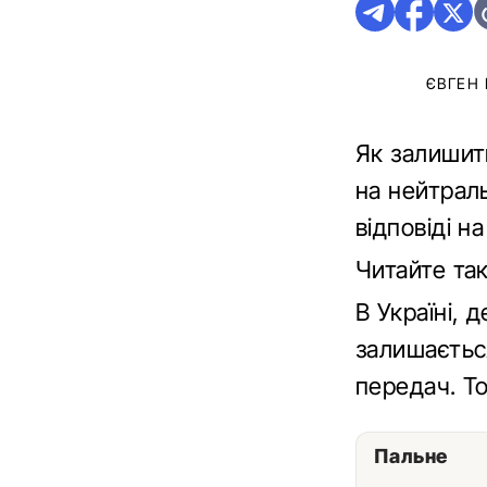
ЄВГЕН
Як залишит
на нейтрал
відповіді н
Читайте та
В Україні, 
залишаєтьс
передач. Т
Пальне