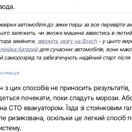
вода.
ревірки автомобіля до зими перш за все перевірте а
ього залежить, чи зможе машина завестись в лютий
пора замінити,
зверніть увагу на Bosch
- у цього ви
інійка батарей
для сучасних автомобілів, вони маю
й саморозряд та забезпечують надійний старт після
ФОРМАЦІЯ
з цих способів не приносить результатів, 
деться почекати, поки спадуть морози. Аб
на СТО евакуатором. Їзда зі стоянковим га
ле ризикована, оскільки це легкий спосіб 
истему.