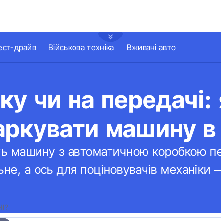
ест-драйв
Військова техніка
Вживані авто
ку чи на передачі: 
аркувати машину в
ить машину з автоматичною коробкою п
не, а ось для поціновувачів механіки –
І?