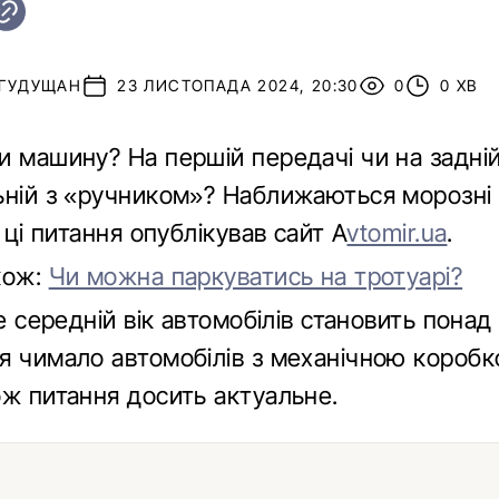
 ГУДУЩАН
23 ЛИСТОПАДА 2024, 20:30
0
0 ХВ
и машину? На першій передачі чи на задні
ьній з «ручником»? Наближаються морозні н
а ці питання опублікував сайт A
vtomir.ua
.
кож:
Чи можна паркуватись на тротуарі?
де середній вік автомобілів становить понад 
я чимало автомобілів з механічною короб
ож питання досить актуальне.