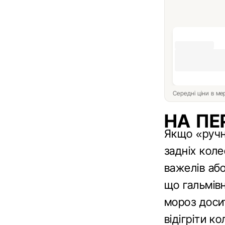
Середні ціни в м
НА ПЕ
Якщо «ручн
задніх кол
важелів аб
що гальмів
мороз доси
відігріти к