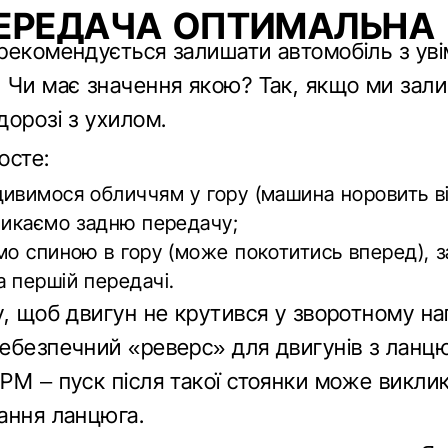
ЕРЕДАЧА ОПТИМАЛЬНА
рекомендується залишати автомобіль з ув
 Чи має значення якою? Так, якщо ми зал
дорозі з ухилом.
осте:
ивимося обличчям у гору (машина норовить в
микаємо задню передачу;
мо спиною в гору (може покотитись вперед), 
 першій передачі.
у, щоб двигун не крутився у зворотному на
ебезпечний «реверс» для двигунів з ланц
РМ – пуск після такої стоянки може викли
ання ланцюга.