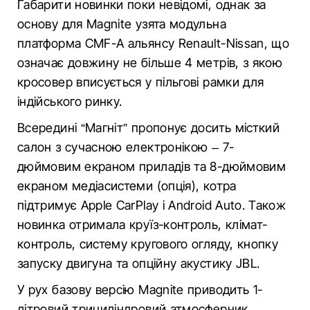
Габарити новинки поки невідомі, однак за
основу для Magnite узята модульна
платформа CMF-A альянсу Renault-Nissan, що
означає довжину не більше 4 метрів, з якою
кросовер вписується у пільгові рамки для
індійського ринку.
Всередині “Магніт” пропонує досить місткий
салон з сучасною електронікою – 7-
дюймовим екраном приладів та 8-дюймовим
екраном медіасистеми (опція), котра
підтримує Apple CarPlay і Android Auto. Також
новинка отримала круїз-контроль, клімат-
контроль, систему кругового огляду, кнопку
запуску двигуна та опційну акустику JBL.
У рух базову версію Magnite приводить 1-
літровий трициліндровий атмосферник