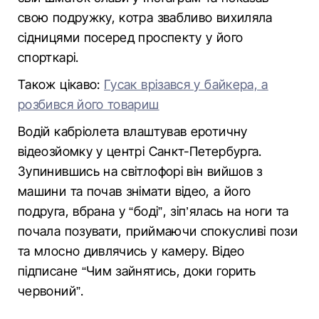
свою подружку, котра звабливо вихиляла
сідницями посеред проспекту у його
спорткарі.
Також цікаво:
Гусак врізався у байкера, а
розбився його товариш
Водій кабріолета влаштував еротичну
відеозйомку у центрі Санкт-Петербурга.
Зупинившись на світлофорі він вийшов з
машини та почав знімати відео, а його
подруга, вбрана у “боді”, зіп’ялась на ноги та
почала позувати, приймаючи спокусливі пози
та млосно дивлячись у камеру. Відео
підписане “Чим зайнятись, доки горить
червоний”.