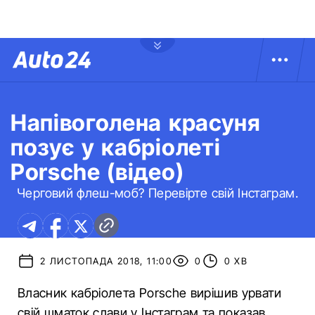
Напівоголена красуня
позує у кабріолеті
Porsche (відео)
Черговий флеш-моб? Перевірте свій Інстаграм.
2 ЛИСТОПАДА 2018, 11:00
0
0 ХВ
Власник кабріолета Porsche вирішив урвати
свій шматок слави у Інстаграм та показав