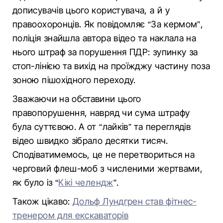
дописувачів цього користувача, а й у
правоохоронців. Як повідомляє “За кермом”,
поліція знайшла автора відео та наклала на
нього штраф за порушення ПДР: зупинку за
стоп-лінією та вихід на проїжджу частину поза
зоною пішохідного переходу.
Зважаючи на обставини цього
правопорушення, навряд чи сума штрафу
була суттєвою. А от “лайків” та переглядів
відео швидко зібрало десятки тисяч.
Сподіватимемось, це не перетвориться на
черговий флеш-моб з численими жертвами,
як було із “
Кікі челендж
”.
Також цікаво:
Дольф Лундгрен став фітнес-
тренером для екскаваторів