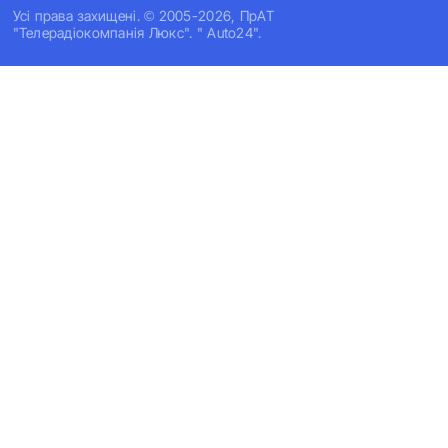
Усi права захищенi. © 2005-2026, ПрАТ
"Телерадіокомпанія Люкс". " Auto24".