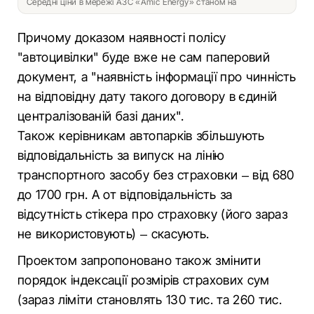
Середні ціни в мережі АЗС «Amic Energy» станом на
Причому доказом наявності полісу
"автоцивілки" буде вже не сам паперовий
документ, а "наявність інформації про чинність
на відповідну дату такого договору в єдиній
централізованій базі даних".
Також керівникам автопарків збільшують
відповідальність за випуск на лінію
транспортного засобу без страховки – від 680
до 1700 грн. А от відповідальність за
відсутність стікера про страховку (його зараз
не використовують) – скасують.
Проектом запропоновано також змінити
порядок індексації розмірів страхових сум
(зараз ліміти становлять 130 тис. та 260 тис.