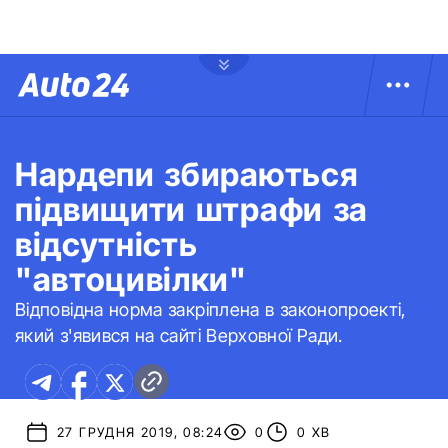
Нардепи збираються
підвищити штрафи за
відсутність
"автоцивілки"
Відповідна норма закріплена в законопроекті,
який з'явився на сайті Верховної Ради.
27 ГРУДНЯ 2019, 08:24
0
0 ХВ