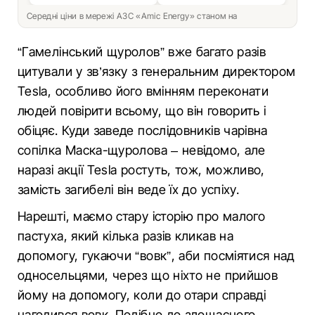
Середні ціни в мережі АЗС «Amic Energy» станом на
“Гамелінський щуролов” вже багато разів
цитували у зв’язку з генеральним директором
Tesla, особливо його вмінням переконати
людей повірити всьому, що він говорить і
обіцяє. Куди заведе послідовників чарівна
сопілка Маска-щуролова – невідомо, але
наразі акції Tesla ростуть, тож, можливо,
замість загибелі він веде їх до успіху.
Нарешті, маємо стару історію про малого
пастуха, який кілька разів кликав на
допомогу, гукаючи “вовк”, аби посміятися над
односельцями, через що ніхто не прийшов
йому на допомогу, коли до отари справді
нагодився вовк. Подібно до злощасного