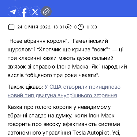
24 СІЧНЯ 2022, 13:31
0
0 ХВ
“Нове вбрання короля”, “Гамелінський
щуролов” і “Хлопчик що кричав "вовк"” — ці
три класичні казки мають дуже сильний
зв’язок зі справою Ілона Маска. Як і народний
вислів “обіцяного три роки чекати”.
Також цікаво:
У США створили принципово
новий тип двигуна внутрішнього згоряння
Казка про голого короля у невидимому
вбранні спадає на думку, коли Ілон Маск
говорить про високу ефективність системи
автономного управління Tesla Autopilot. Усі,