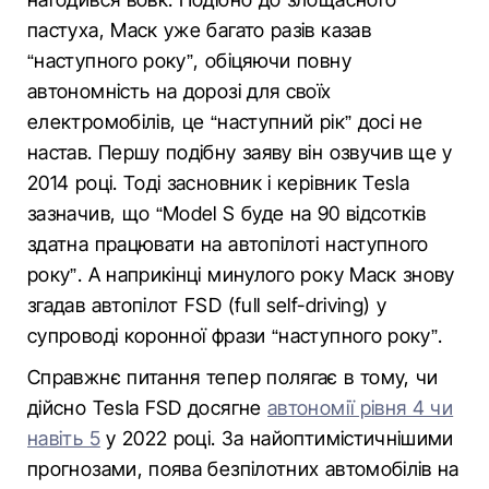
пастуха, Маск уже багато разів казав
“наступного року”, обіцяючи повну
автономність на дорозі для своїх
електромобілів, це “наступний рік” досі не
настав. Першу подібну заяву він озвучив ще у
2014 році. Тоді засновник і керівник Tesla
зазначив, що “Model S буде на 90 відсотків
здатна працювати на автопілоті наступного
року”. А наприкінці минулого року Маск знову
згадав автопілот FSD (full self-driving) у
супроводі коронної фрази “наступного року”.
Справжнє питання тепер полягає в тому, чи
дійсно Tesla FSD досягне
автономії рівня 4 чи
навіть 5
у 2022 році. За найоптимістичнішими
прогнозами, поява безпілотних автомобілів на