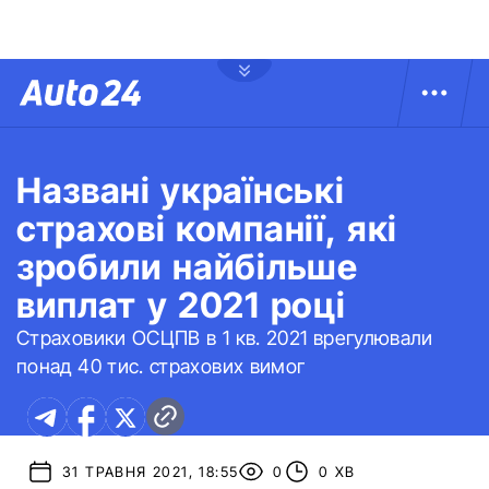
Названі українські
страхові компанії, які
зробили найбільше
виплат у 2021 році
Страховики ОСЦПВ в 1 кв. 2021 врегулювали
понад 40 тис. страхових вимог
31 ТРАВНЯ 2021, 18:55
0
0 ХВ