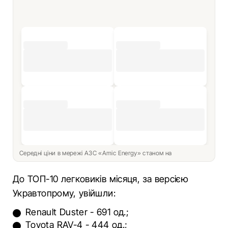
Середні ціни в мережі АЗС «Amic Energy» станом на
До ТОП-10 легковиків місяця, за версією
Укравтопрому, увійшли:
Renault Duster - 691 од.;
Toyota RAV-4 - 444 од.;