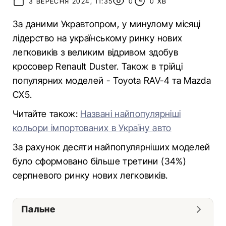
3 ВЕРЕСНЯ 2024, 11:35
0
0 ХВ
За даними Укравтопром, у минулому місяці
лідерство на українському ринку нових
легковиків з великим відривом здобув
кросовер Renault Duster. Також в трійці
популярних моделей - Toyota RAV-4 та Mazda
CX5.
Читайте також:
Названі найпопулярніші
кольори імпортованих в Україну авто
За рахунок десяти найпопулярніших моделей
було сформовано більше третини (34%)
серпневого ринку нових легковиків.
Пальне