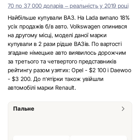
70 по 37 000 доларів – реальність у 2019 році
Найбільше купували ВАЗ. На Lada випало 18%
усіх продажів б/в авто. Volkswagen опинився
на другому місці, моделі даної марки
купували в 2 рази рідше ВАЗів. По вартості
згадане німецьке авто виявилось дорожчим
за третього та четвертого представників
рейтингу разом узятих: Opel - $2 100 і Daewoo
- $3 200. До п’ятірки також увійшли
автомобілі марки Renault.
Пальне