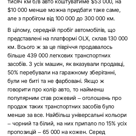
тисяч км б/в авто коштуватиме $53 000, на
$10 000 менше можна придбати таке саме,
але з пробігом від 100 000 до 300 000 км.
В цілому, середній пробіг автомобілів, що
представлені на платформі OLX, склав 130 000
км. Всього ж за це півріччя продавалось
більше 439 000 легкових транспортних
засобів. З усіх машин, як вказували продавці,
50% перебували на гаражному зберіганні,
були не биті та не фарбовані. Якщо ж
говорити про колір авто, то найменш
популярним став рожевий – оголошень про
продаж таких транспортних засобів було
менше за все. Найбільш універсальні кольори
– чорний та білий, на них припало по 15% усіх
пропозицій – 65 000 на кожен. Серед