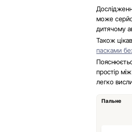
Дослідженн
може серйоз
дитячому ав
Також ціка
пасками бе
Пояснюєтьс
простір мі
легко висли
Пальне