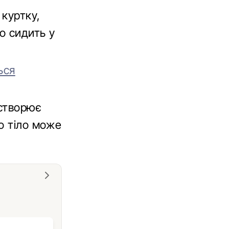
 куртку,
о сидить у
ься
 створює
о тіло може