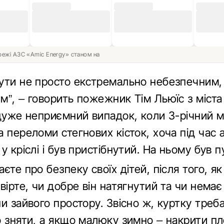
ережі АЗС «Amic Energy» станом на
ути не просто екстремально небезпечним, 
”, – говорить пожежник Тім Льюїс з міста 
 дуже неприємний випадок, коли 3-річний 
 переломи стегнових кісток, хоча під час ав
у кріслі і був пристібнутий. На ньому був п
єте про безпеку своїх дітей, після того, я
вірте, чи добре він натягнутий та чи немає
и зайвого простору. Звісно ж, куртку треб
о зняти, а якщо малюку зимно – накрити п