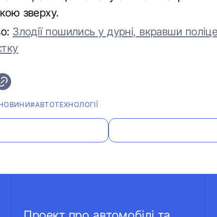
ткою зверху.
во:
Злодії пошились у дурні, вкравши поліц
стку
НОВИНИ
#АВТОТЕХНОЛОГІЇ
Проект про автомобілі та