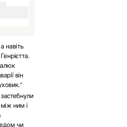
а навіть
Генрієтта.
малюк
арії він
уховик.”
к застебнули
 між ним і
а
ледом чи