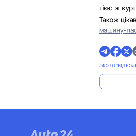
тією ж кур
Також ціка
машину-па
#ФОТО
#ВІДЕО
#