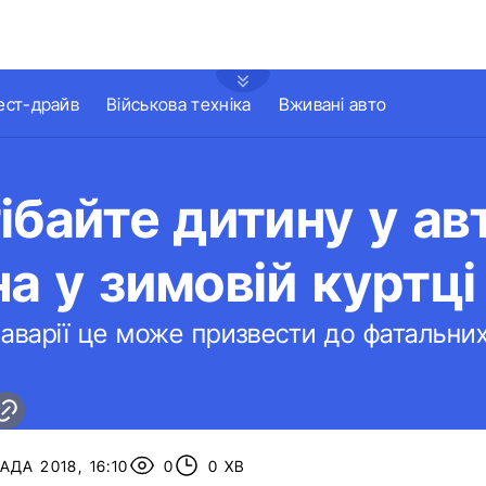
ест-драйв
Військова техніка
Вживані авто
ібайте дитину у авт
а у зимовій куртці
аварії це може призвести до фатальних
ДА 2018, 16:10
0
0 ХВ