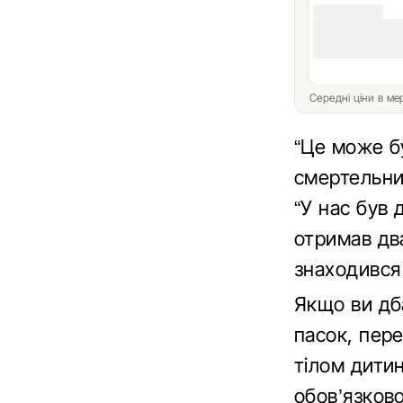
Середні ціни в м
“Це може б
смертельним
“У нас був
отримав два
знаходився 
Якщо ви дба
пасок, пере
тілом дитин
обов’язков