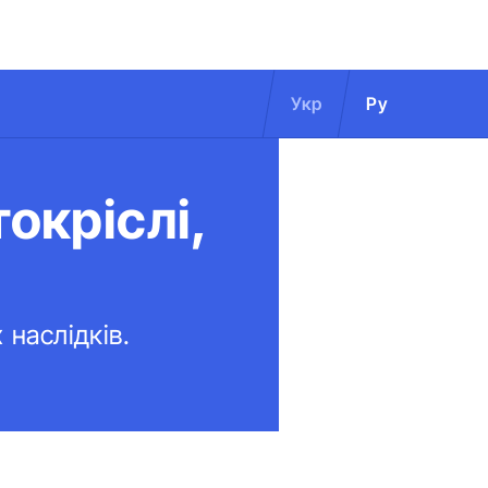
Укр
Ру
окріслі,
 наслідків.