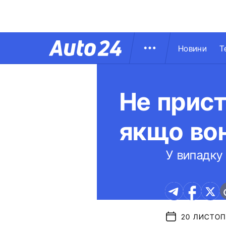
Новини
Т
Не прист
якщо вон
У випадку 
20 ЛИСТОПА