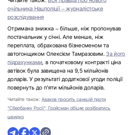
Читайте також:
Вся правда про нового
очільника Нацполіції – журналістське
розслідування
Отримана знижка – більше, ніж пропонував
постачальник у січні. Але менше, ніж
переплата, обрахована бізнесменом та
автогонщиком Олексієм Тамразовим.
За його
підрахунками
, в початковому контракті ціна
автівок була завищена на 9,5 мільйонів
доларів. У результаті додаткової угоди поліції
повернуть до п'яти мільйонів доларів.
Читайте також:
Аваков просить санкцій проти
"Сбербанку Росії", Гройсман обіцяє розібратись
швидко