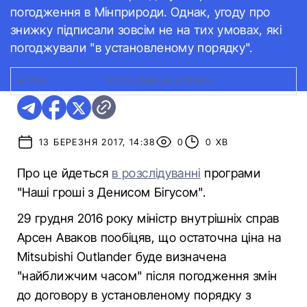
погодження в Мінприроди. Однак, угоду про
знижку підписали зовсім не на тих умовах, які
погоджували "в установленому порядку".
ФОТО:
EXPRES.UA
|
ПОЛІЦЕЙСЬКІ АВТІВКИ
13 БЕРЕЗНЯ 2017, 14:38
0
0 ХВ
Про це йдеться
в розслідуванні
програми
"Наші гроші з Денисом Бігусом".
29 грудня 2016 року міністр внутрішніх справ
Арсен Аваков пообіцяв, що остаточна ціна на
Mitsubishi Outlander буде визначена
"найближчим часом" після погодження змін
до договору в установленому порядку з