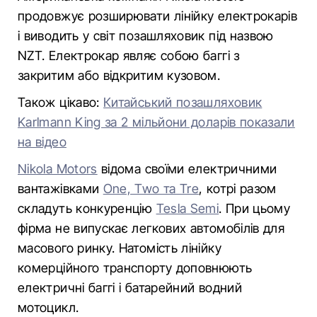
продовжує розширювати лінійку електрокарів
і виводить у світ позашляховик під назвою
NZT. Електрокар являє собою баггі з
закритим або відкритим кузовом.
Також цікаво:
Китайський позашляховик
Karlmann King за 2 мільйони доларів показали
на відео
Nikola Motors
відома своїми електричними
вантажівками
One, Two та Tre
, котрі разом
складуть конкуренцію
Tesla Semi
. При цьому
фірма не випускає легкових автомобілів для
масового ринку. Натомість лінійку
комерційного транспорту доповнюють
електричні баггі і батарейний водний
мотоцикл.