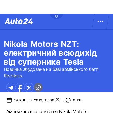
Nikola Motors NZT:
електричний всюдихід
від суперника Tesla
Новинка збудована на базі армійського баггі
Reckless.
19 КВІТНЯ 2019, 13:00
0
0 ХВ
Американська компанія Nikola Motors