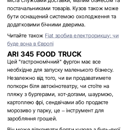
міста службами доставки, малим бізнесом та
постачальниками товарів. Кузов також може
бути оснащений системою охолодження та
додатковими бічними дверима.
Читайте також
Fiat зробив електрорикшу: чи
буде вона в Європі
ARI 345 FOOD TRUCK
Цей "гастрономічний" фургон має все
необхідне для запуску маленького бізнесу.
Незалежно від того, чи ви продаватимете
попкорн біля автокінотеатру, чи стоїте на
пляжу з бургерами, хот-догами, шаурмою,
картоплею фрі, сендвічами або продаєте
морозиво у парку, це – інструмент для
заробляння грошей.
Він може відкривати борти кузова з будь-якої