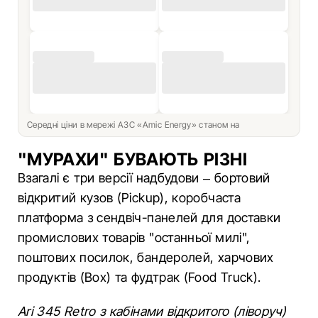
Середні ціни в мережі АЗС «Amic Energy» станом на
"МУРАХИ" БУВАЮТЬ РІЗНІ
Взагалі є три версії надбудови – бортовий
відкритий кузов (Pickup), коробчаста
платформа з сендвіч-панелей для доставки
промислових товарів "останньої милі",
поштових посилок, бандеролей, харчових
продуктів (Box) та фудтрак (Food Truck).
Ari 345 Retro з кабінами відкритого (ліворуч)