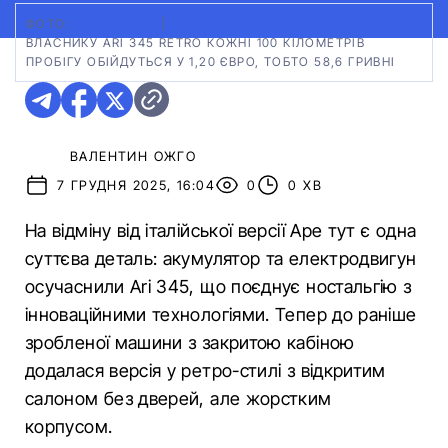
ФОТО:
ARI MOTORS
|
ВЛАСНИКУ ARI 345 RETRO КОЖНІ 100 КІЛОМЕТРІВ
ПРОБІГУ ОБІЙДУТЬСЯ У 1,20 ЄВРО, ТОБТО 58,6 ГРИВНІ
ВАЛЕНТИН ОЖГО
7 ГРУДНЯ 2025, 16:04
0
0 ХВ
На відміну від італійської версії Ape тут є одна
суттєва деталь: акумулятор та електродвигун
осучаснили Ari 345, що поєднує ностальгію з
інноваційними технологіями. Тепер до раніше
зробленої машини з закритою кабіною
додалася версія у ретро-стилі з відкритим
салоном без дверей, але жорстким
корпусом.