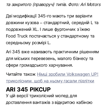
та закритого (праворуч) типів. Фото: Ari Motors
Дві модифікації 345-го мають три варіанти
довжини кузова – стандартний, середній L та
подовжений XL. І лише фургончик з їжею
Food Truck постачається у стандартному та
середньому розмірі L.
Ari 345 вже називають практичним рішенням
для міських перевезень, малого бізнесу та
сфери громадського харчування.
Читайте також
Німці зробили Volkswagen UP!
триколісним, щоб на ньому гасали підлітки
ARI 345 PIKCUP
У цій версії триколісний мопед для
доставлення вантажів з відкритою кабіною