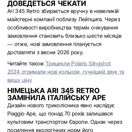
ДОВЕДЕТЬСЯ ЧЕКАТИ
Ari 345 Retro збирається вручну в невеликій
майстерні компанії поблизу Лейпцига. Через
особливості виробництва термін очікування
замовлення становить близько шести місяців
— отже, нові замовлення планується
доставляти з весни 2026 року.
Читайте також
Трицикли Polaris Slingshot
2024 отримали нові кольори, гучніший звук та
вищу ціну
НІМЕЦЬКА ARI 345 RETRO
ЗАМІНИЛА ІТАЛІЙСЬКУ APE
Дизайн нового триколісника явно наслідує
Piaggio Ape, що понад 70 років залишався
культовим транспортом Європи. Однак через
посилення екологічних норм його