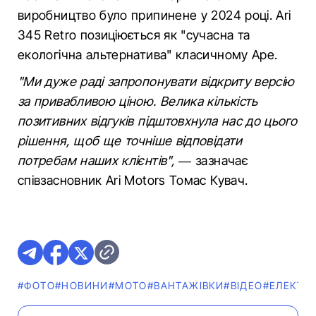
виробництво було припинене у 2024 році. Ari
345 Retro позиціюється як "сучасна та
екологічна альтернатива" класичному Ape.
"Ми дуже раді запропонувати відкриту версію
за привабливою ціною. Велика кількість
позитивних відгуків підштовхнула нас до цього
рішення, щоб ще точніше відповідати
потребам наших клієнтів",
— зазначає
співзасновник Ari Motors Томас Кувач.
#ФОТО
#НОВИНИ
#МОТО
#ВАНТАЖІВКИ
#ВІДЕО
#ЕЛЕКТР