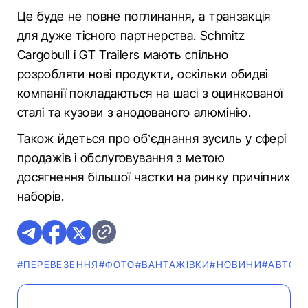
Це буде не повне поглинання, а транзакція
для дуже тісного партнерства. Schmitz
Cargobull і GT Trailers мають спільно
розробляти нові продукти, оскільки обидві
компанії покладаються на шасі з оцинкованої
сталі та кузови з анодованого алюмінію.
Також йдеться про об’єднання зусиль у сфері
продажів і обслуговування з метою
досягнення більшої частки на ринку причіпних
наборів.
#ПЕРЕВЕЗЕННЯ
#ФОТО
#ВАНТАЖІВКИ
#НОВИНИ
#АВТОП