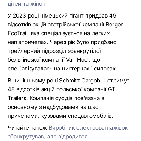
дітей та жінок
У 2023 році німецький гігант придбав 49
відсотків акцій австрійської компанії Berger
EcoTrail, яка спеціалізується на легких
напівпричепах. Через рік було придбано
трейлерний підрозділ збанкрутілої
бельгійської компанії Van Hool, що
спеціалізувалась на цистернах і силосах.
В нинішньому році Schmitz Cargobull отримує
48 відсотків акцій польської компанії GT
Trailers. Компанія сусідів пов’язана в
основному з надбудовами на шасі,
причепами, кузовами спецавтомобілів.
Читайте також
Виробник електровантажівок
збанкрутував, але відродився