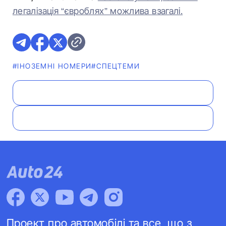
легалізація “євроблях” можлива взагалі.
#ІНОЗЕМНІ НОМЕРИ
#СПЕЦТЕМИ
Проект про автомобілі та все, що з