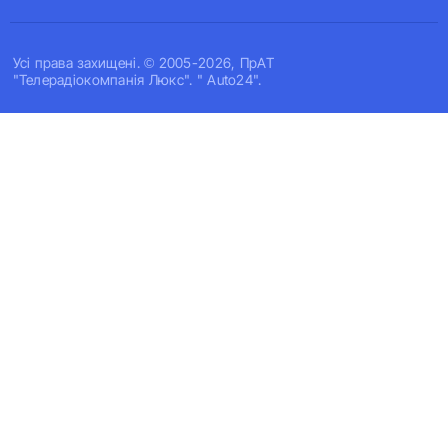
Усi права захищенi. © 2005-2026, ПрАТ
"Телерадіокомпанія Люкс". " Auto24".