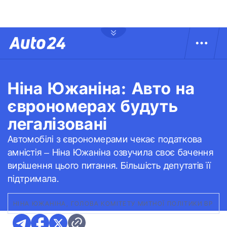
Ніна Южаніна: Авто на
єврономерах будуть
легалізовані
Автомобілі з єврономерами чекає податкова
амністія – Ніна Южаніна озвучила своє бачення
вирішення цього питання. Більшість депутатів її
підтримала.
НІНА ЮЖАНІНА, ГОЛОВА КОМІТЕТУ МИТНОЇ ПОЛІТИКИ ВР