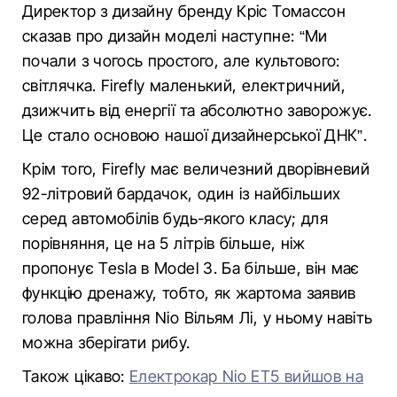
Директор з дизайну бренду Кріс Томассон
сказав про дизайн моделі наступне: “Ми
почали з чогось простого, але культового:
світлячка. Firefly маленький, електричний,
дзижчить від енергії та абсолютно заворожує.
Це стало основою нашої дизайнерської ДНК”.
Крім того, Firefly має величезний дворівневий
92-літровий бардачок, один із найбільших
серед автомобілів будь-якого класу; для
порівняння, це на 5 літрів більше, ніж
пропонує Tesla в Model 3. Ба більше, він має
функцію дренажу, тобто, як жартома заявив
голова правління Nio Вільям Лі, у ньому навіть
можна зберігати рибу.
Також цікаво:
Електрокар Nio ET5 вийшов на