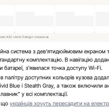
ережі АЗС «Amic Energy» станом на
йна система з дев'ятидюймовим екраном 
стандартну комплектацію. В навігацію дода
 батареї, з'явилася точка доступу Wi-Fi.
 в палітру доступних кольорів кузова дода
Vivid Blue і Stealth Gray, а також включили 
лавник" у всі комплектації.
, що
українців хочуть пересадити на електр