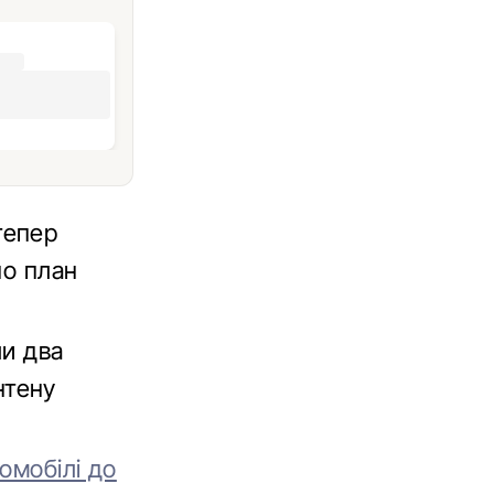
тепер
но план
ли два
антену
омобілі до