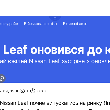
ест-драйв
Військова техніка
Вживані авто
 Leaf оновився до
ний ювілей Nissan Leaf зустріне з оновл
019, 19:16
0
0 ХВ
issan Leaf почне випускатись на ринку Япо