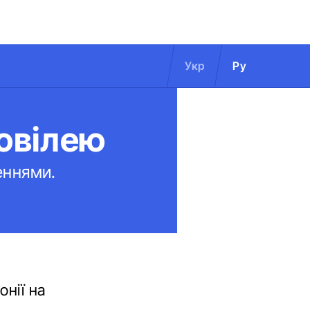
Укр
Ру
 ювілею
еннями.
нії на