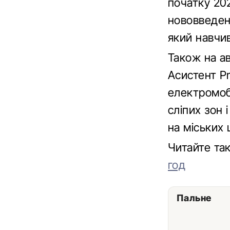
початку 20
нововведен
який навчив
Також на ав
Асистент Pr
електромоб
сліпих зон 
на міських
Читайте та
год
Пальне