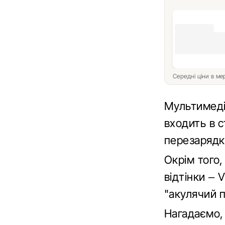
Середні ціни в м
Мультимеді
входить в 
перезарядки
Окрім того,
відтінки – 
"акулячий п
Нагадаємо