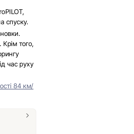
roPILOT,
а спуску.
ановки.
 Крім того,
орингу
ід час руху
ості 84 км/