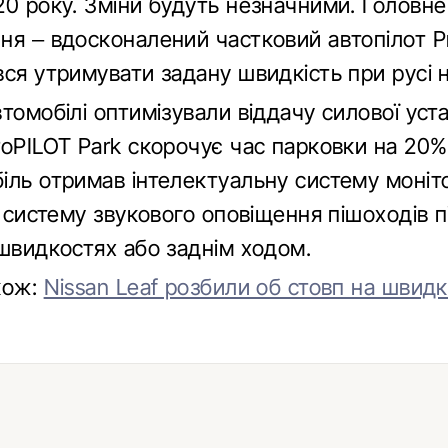
20 року. Зміни будуть незначними. Головне
ня – вдосконалений частковий автопілот P
ся утримувати задану швидкість при русі н
томобілі оптимізували віддачу силової уст
oPILOT Park скорочує час парковки на 20%.
іль отримав інтелектуальну систему моніт
і систему звукового оповіщення пішоходів п
 швидкостях або заднім ходом.
кож:
Nissan Leaf розбили об стовп на швидк