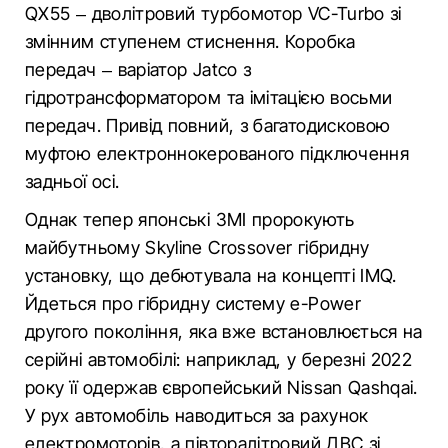
QX55 – дволітровий турбомотор VC-Turbo зі
змінним ступенем стиснення. Коробка
передач – варіатор Jatco з
гідротрансформатором та імітацією восьми
передач. Привід повний, з багатодисковою
муфтою електроннокерованого підключення
задньої осі.
Однак тепер японські ЗМІ пророкують
майбутньому Skyline Crossover гібридну
установку, що дебютувала на концепті IMQ.
Йдеться про гібридну систему e-Power
другого покоління, яка вже встановлюється на
серійні автомобілі: наприклад, у березні 2022
року її одержав європейський Nissan Qashqai.
У рух автомобіль наводиться за рахунок
електромоторів, а півторалітровий ДВС зі