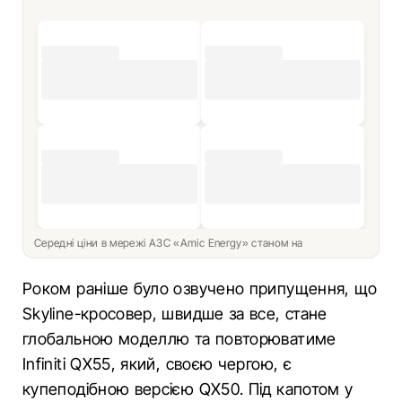
Середні ціни в мережі АЗС «Amic Energy» станом на
Роком раніше було озвучено припущення, що
Skyline-кросовер, швидше за все, стане
глобальною моделлю та повторюватиме
Infiniti QX55, який, своєю чергою, є
купеподібною версією QX50. Під капотом у