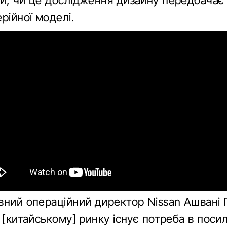
и, чи це дослідження дизайну передбачає
рійної моделі.
вний операційний директор Nissan Ашвані 
 [китайському] ринку існує потреба в поси