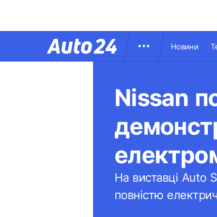
Новини
Т
Nissan п
демонстр
електром
На виставці Auto 
повністю електрич