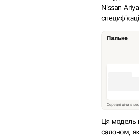
Nissan Ariy
специфікаці
Пальне
Середні ціни в м
Ця модель 
салоном, я