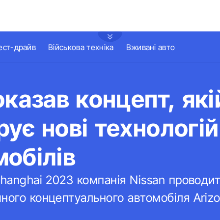
ест-драйв
Військова техніка
Вживані авто
оказав концепт, які
ує нові технологій
обілів
Shanghai 2023 компанія Nissan проводи
ного концептуального автомобіля Arizo