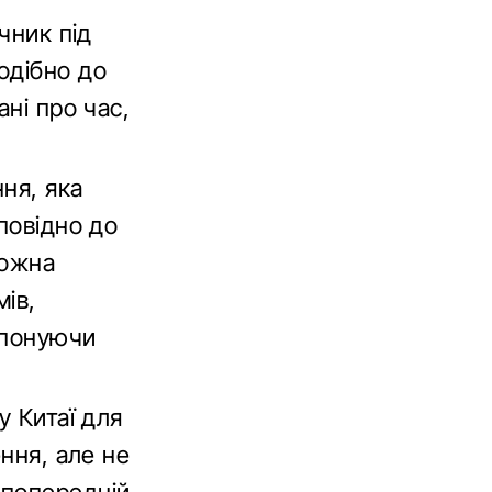
чник під
одібно до
ані про час,
ння, яка
повідно до
можна
ів,
опонуючи
у Китаї для
ення, але не