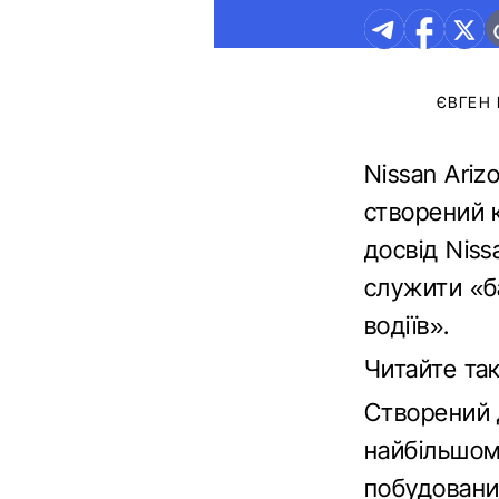
ЄВГЕН
Nissan Ari
створений 
досвід Niss
служити «б
водіїв».
Читайте та
Створений д
найбільшому
побудовани