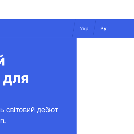
Укр
Ру
й
 для
ть світовий дебют
n.