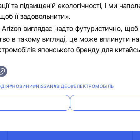
ції та підвищеній екологічності, і ми напо
щоб її задовольнити».
n Arizon виглядає надто футуристично, щоб
тво в такому вигляді, це може вплинути на
ктромобілів японського бренду для китайсь
ОДІЯ
#НОВИНИ
#NISSAN
#ВІДЕО
#ЕЛЕКТРОМОБІЛЬ