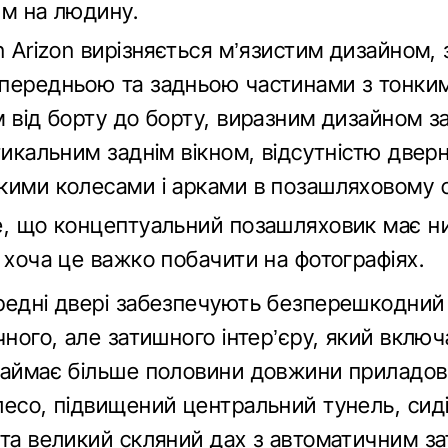
им на людину.
n Arizon вирізняється м’язистим дизайном,
передньою та задньою частинами з тонки
 від борту до борту, виразним дизайном з
тикальним заднім вікном, відсутністю дверн
кими колесами і арками в позашляховому с
е, що концептуальний позашляховик має н
 хоча це важко побачити на фотографіях.
редні двері забезпечують безперешкодний
чного, але затишного інтер’єру, який вклю
займає більше половини довжини приладово
лесо, підвищений центральний тунель, сид
 та великий скляний дах з автоматичним з