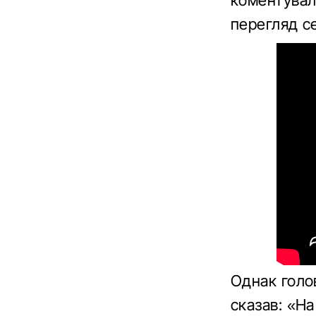
коментувал
перегляд се
Однак голо
сказав: «На