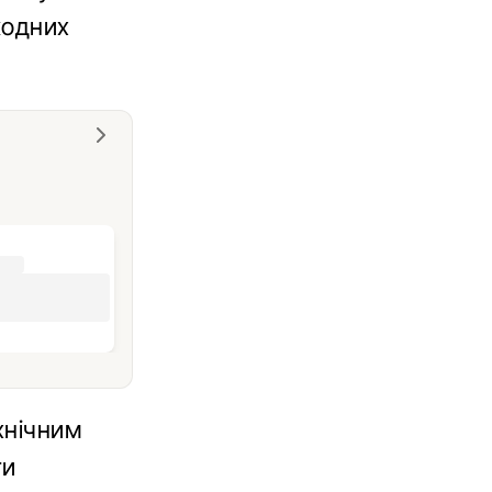
 жодних
хнічним
ти