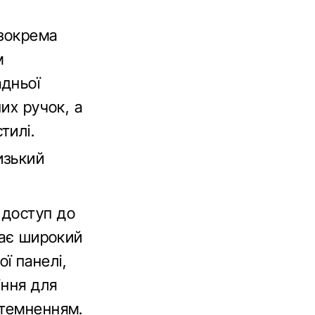
 зокрема
м
адньої
их ручок, а
тилі.
изький
 доступ до
чає широкий
ї панелі,
іння для
атемненням.