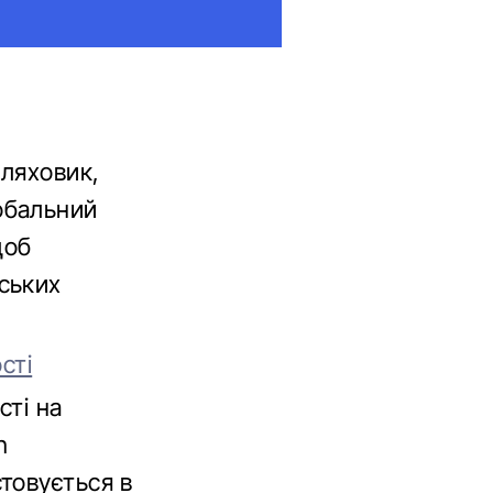
ляховик,
обальний
щоб
ських
сті
сті на
n
товується в