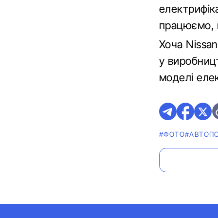
електрифіка
працюємо, 
Хоча Nissa
у виробниц
моделі еле
#ФОТО
#АВТОП