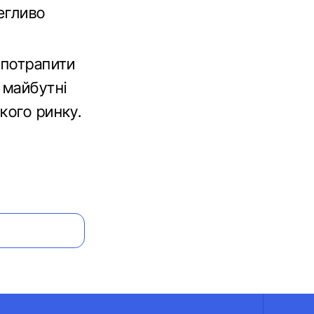
легливо
 потрапити
 майбутні
кого ринку.