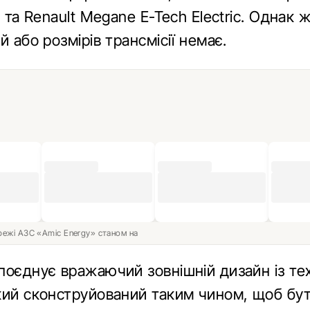
a та Renault Megane E-Tech Electric. Однак
й або розмірів трансмісії немає.
ережі АЗС «Amic Energy» станом на
поєднує вражаючий зовнішній дизайн із те
кий сконструйований таким чином, щоб бу