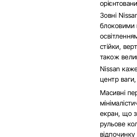
орієнтован
Зовні Nissa
блоковими 
освітленням
стійки, вер
також вели
Nissan каж
центр ваги,
Масивні пе
мінімалісти
екран, що 
рульове ко
відпочинку