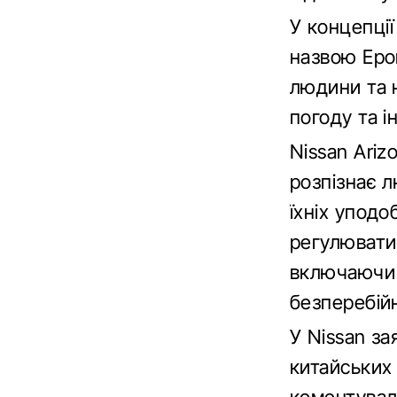
У концепції
назвою Epo
людини та н
погоду та ін
Nissan Ariz
розпізнає л
їхніх упод
регулювати
включаючи 
безперебій
У Nissan за
китайських 