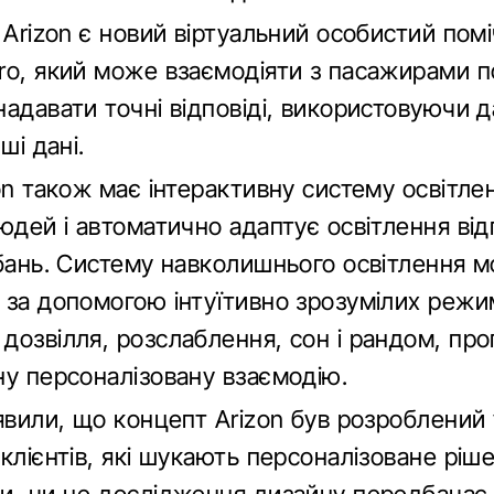
 Arizon є новий віртуальний особистий помі
ro, який може взаємодіяти з пасажирами п
адавати точні відповіді, використовуючи д
ші дані.
on також має інтерактивну систему освітле
юдей і автоматично адаптує освітлення від
обань. Систему навколишнього освітлення 
 за допомогою інтуїтивно зрозумілих режим
дозвілля, розслаблення, сон і рандом, пр
ну персоналізовану взаємодію.
явили, що концепт Arizon був розроблений 
клієнтів, які шукають персоналізоване ріш