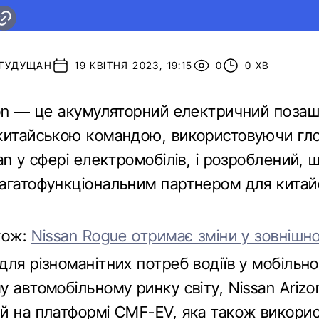
 ГУДУЩАН
19 КВІТНЯ 2023, 19:15
0
0 ХВ
zon — це акумуляторний електричний позаш
китайською командою, використовуючи гл
an у сфері електромобілів, і розроблений, 
агатофункціональним партнером для китай
кож:
Nissan Rogue отримає зміни у зовнішно
ля різноманітних потреб водіїв у мобільно
 автомобільному ринку світу, Nissan Arizo
й на платформі CMF-EV, яка також викорис