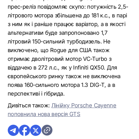
прес-реліз повідомляє скупо: потужність 2,5-
літрового мотора збільшена до 181 к.с., в парі
з ним як і раніше працює варіатор, а в якості
альтернативи буде запропоновано 1,7
літровий 150-сильний турбодизель. Не
виключено, що Rogue для США також
отримає дволітровий мотор VC-Turbo з
віддачею в 272 л.с., як у Infiniti QX50. Для
європейського ринку також не виключена
поява 160-сильного мотора 1.3 DIG-T, а в
перспективі і гібрида.
Дивіться також:
Лінійку Porsche Cayenne
поповнила нова версія GTS