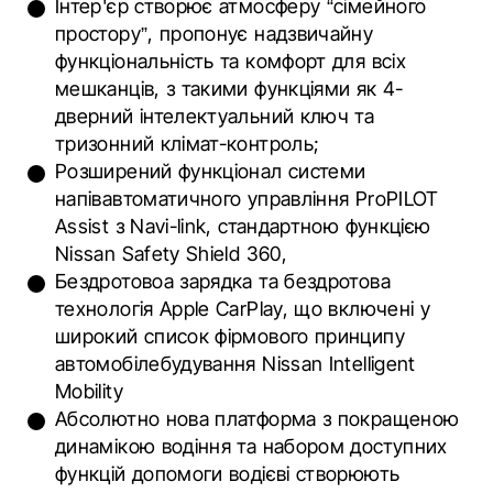
Інтер'єр створює атмосферу “сімейного
простору”, пропонує надзвичайну
функціональність та комфорт для всіх
мешканців, з такими функціями як 4-
дверний інтелектуальний ключ та
тризонний клімат-контроль;
Розширений функціонал системи
напівавтоматичного управління ProPILOT
Assist з Navi-link, стандартною функцією
Nissan Safety Shield 360,
Бездротовоа зарядка та бездротова
технологія Apple CarPlay, що включені у
широкий список фірмового принципу
автомобілебудування Nissan Intelligent
Mobility
Абсолютно нова платформа з покращеною
динамікою водіння та набором доступних
функцій допомоги водієві створюють