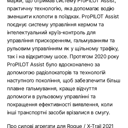
марки, що отримав систему ProPILOT Assist,
практичну технологію, яка допомагає водію
зменшити клопоти в поїздках. ProPILOT Assist
поєднує систему управління кермом та
інтелектуальний круїз-контроль для
управління прискоренням, гальмуванням та
рульовим управлінням як у щільному трафіку,
так і на відкритому шосе. Протягом 2020 року
ProPILOT Assist було вдосконалено за
допомогою радіолокаторів та технологій
наступного покоління, щоб забезпечити більш
плавне гальмування, краще відчуття
допомоги в рульовому управлінні та
покращення ефективності виявлення, коли
інші транспортні засоби врізалися в смугу.
Про силові агрегати для Rogue / X-Trail 2021