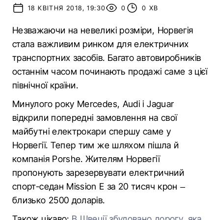
18 КВІТНЯ 2018, 19:30
0
0 ХВ
Незважаючи на невеликі розміри, Норвегія
стала важливим ринком для електричних
транспортних засобів. Багато автовиробників
останнім часом починають продажі саме з цієї
північної країни.
Минулого року Mercedes, Audi і Jaguar
відкрили попередні замовлення на свої
майбутні електрокари спершу саме у
Норвегії. Тепер тим же шляхом пішла й
компанія Porshe. Жителям Норвегії
пропонують зарезервувати електричний
спорт-седан Mission E за 20 тисяч крон –
близько 2500 доларів.
Також цікаво:
В Швеції збудовано дорогу, яка