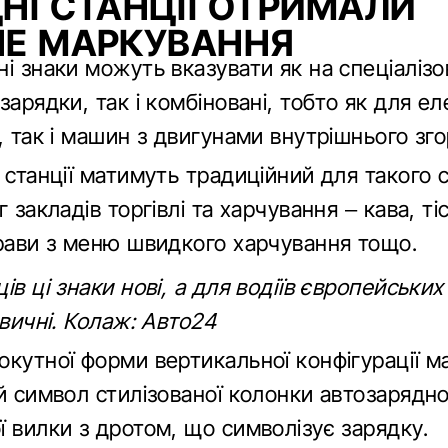
НІ СТАНЦІЇ ОТРИМАЛИ
НЕ МАРКУВАННЯ
і знаки можуть вказувати як на спеціалізо
зарядки, так і комбіновані, тобто як для е
, так і машин з двигунами внутрішнього зго
 станції матимуть традиційний для такого 
г закладів торгівлі та харчування – кава, тіс
трави з меню швидкого харчування тощо.
ів ці знаки нові, а для водіїв європейських к
звичні. Колаж: Авто24
окутної форми вертикальної конфігурації м
й символ стилізованої колонки автозарядної
 вилки з дротом, що символізує зарядку.