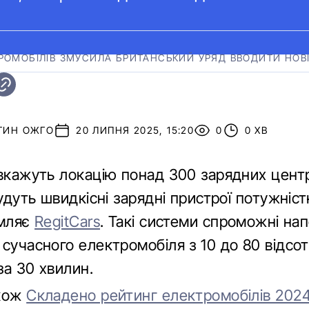
РОМОБІЛІВ ЗМУСИЛА БРИТАНСЬКИЙ УРЯД ВВОДИТИ НОВ
ТИН ОЖГО
20 ЛИПНЯ 2025, 15:20
0
0 ХВ
вкажуть локацію понад 300 зарядних центр
будуть швидкісні зарядні пристрої потужніс
омляє
RegitCars
.
Такі системи спроможні на
сучасного електромобіля з 10 до 80 відсот
за 30 хвилин.
акож
Складено рейтинг електромобілів 2024 