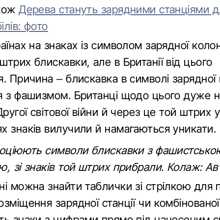
акож
Дерева стануть зарядними станціями д
лів: фото
аїнах на знаках із символом зарядної коло
трих блискавки, але в Британії від цього
я. Причина – блискавка в символі зарядної
я з фашизмом. Британці щодо цього дуже 
Другої світової війни й через це той штрих 
х знаків вилучили й намагаються уникати.
соціюють символи блискавки з фашистсько
, зі знаків той штрих прибрали. Колаж: А
і можна знайти таблички зі стрілкою для 
зміщення зарядної станції чи комбінованої
ть знаки з цифрами прямо під нанесеним 