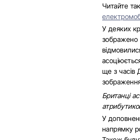
Читайте т
електромобі
У деяких кр
зображено ш
відмовилис
асоціюєтьс
ще з часів 
зображення
Британці а
атрибутикою
У доповненн
напрямку ро
Також буду