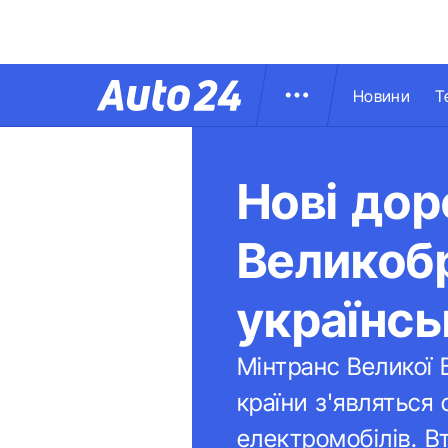
Новини
Т
Нові дор
Великобр
українсь
Мінтранс Великої 
країни з'являться
електромобілів. Вт