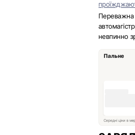
проїжджают
Переважна 
автомагістр
невпинно з
Пальне
Середні ціни в м