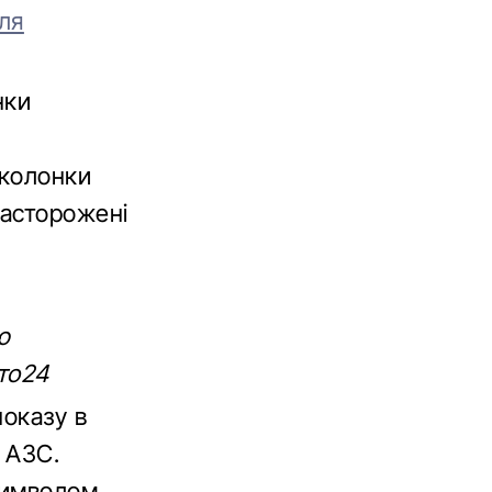
ля
нки
 колонки
насторожені
у
ю
вто24
показу в
 АЗС.
символом.