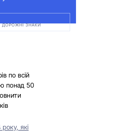
І ДОРОЖНІ ЗНАКИ
ів по всій
тю понад 50
повнити
ків
року, які