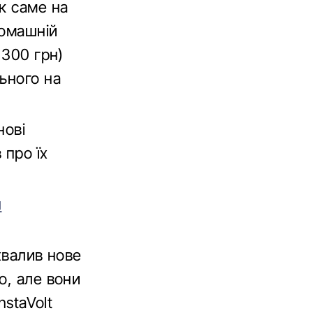
к саме на
домашній
 300 грн)
ьного на
нові
 про їх
й
хвалив нове
о, але вони
nstaVolt