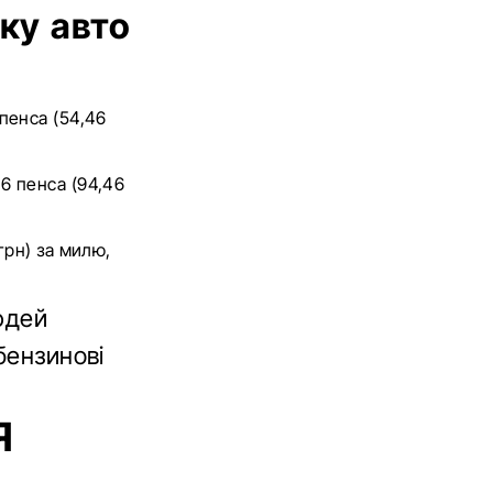
вку авто
пенса (54,46
6 пенса (94,46
грн) за милю,
юдей
бензинові
Я