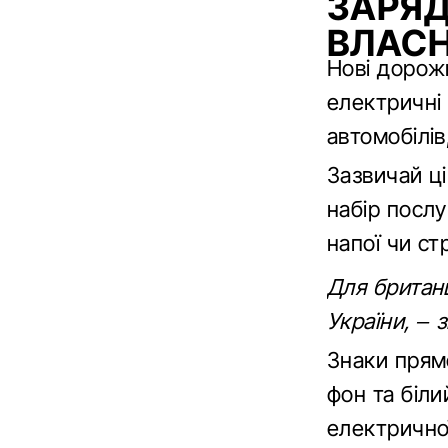
ЗАРЯД
ВЛАС
Нові дорожн
електричні 
автомобілів
Зазвичай ці
набір послу
напої чи с
Для британц
України, – 
Знаки прям
фон та біли
електричної