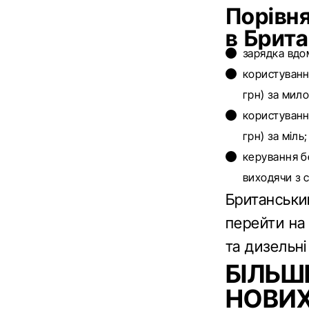
Порівня
в Брита
зарядка вдом
користуванн
грн) за мило
користуванн
грн) за міль;
керування б
виходячи з с
Британськи
перейти на 
та дизельні
БІЛЬШ
НОВИХ