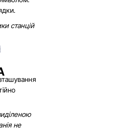
ядки.
ики станцій
і
А
озташування
тійно
виділеною
анія не