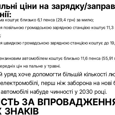
льні ціни на зарядку/запра
нії:
а коштує близько 6,1 пенса (29,4 грн) за милю;
я повільною громадською зарядною станцією коштує 11,3 
;
я швидкою громадською зарядною станцією коштує до 19,
ензиновим автомобілем коштує близько 11,6 пенса (55,91 
ередніх цін на пальне у травні.
й уряд хоче допомогти більшій кількості л
електромобілі, перш ніж заборона на нові 
 автомобілі набуде чинності у 2030 році.
ІСТЬ ЗА ВПРОВАДЖЕНН
 ЗНАКІВ