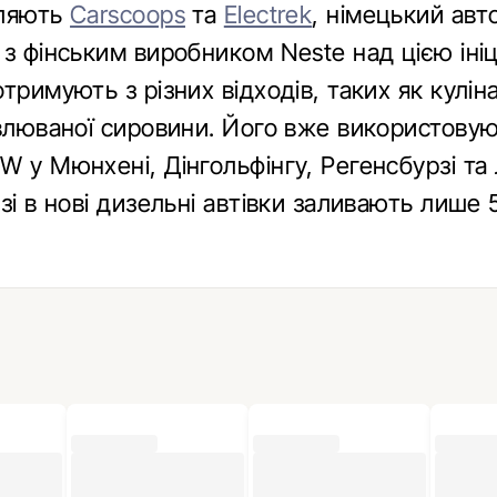
мляють
Carscoops
та
Electrek
, німецький ав
з фінським виробником Neste над цією ініц
тримують з різних відходів, таких як куліна
овлюваної сировини. Його вже використовую
W у Мюнхені, Дінгольфінгу, Регенсбурзі та
зі в нові дизельні автівки заливають лише 5