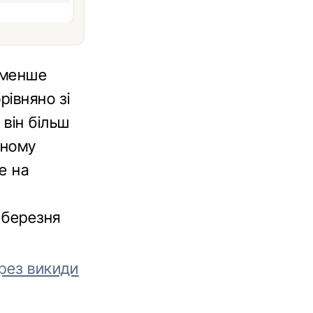
 менше
рівняно зі
він більш
дному
е на
 березня
рез викиди