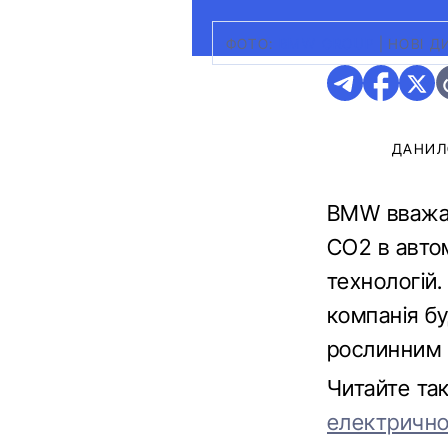
ФОТО:
BMW GROUP
|
НОВІ Д
ДАНИЛ
BMW вважає
CO2 в автом
технологій.
компанія б
рослинним 
Читайте та
електричн