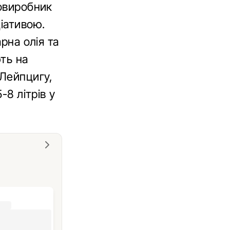
товиробник
іативою.
рна олія та
ть на
 Лейпцигу,
-8 літрів у