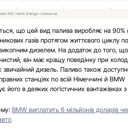
ережі АЗС «Amic Energy» станом на
ться, що цей вид палива виробляє на 90%
никових газів протягом життєвого циклу по
викопним дизелем. На додаток до того, що 
 чистий, він має кращу поведінку при холо
іж звичайний дизель. Паливо також доступн
правних станціях по всій Німеччині й BMW
є його в деяких логістичних вантажівках з
ему:
BMW виплатить 6 мільйонів доларів че
авто