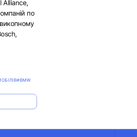
Alliance,
компаній по
у викопному
Bosch,
ОБІЛІВ
#BMW