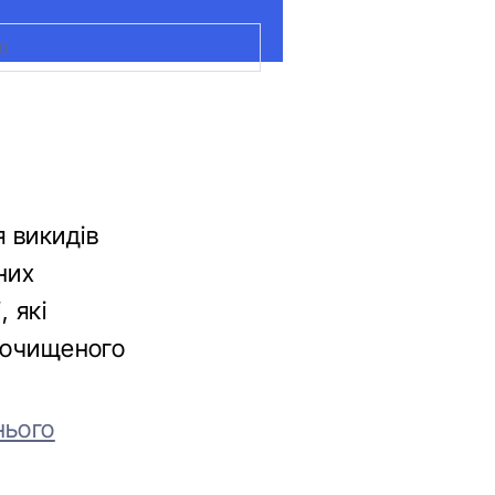
0
 викидів
них
, які
роочищеного
нього