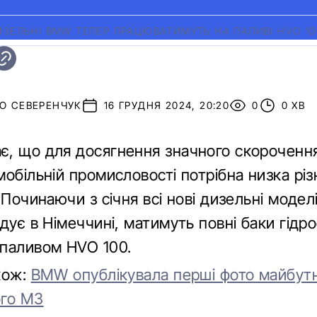
ИЗЕЛЬНІ BMW ТЕПЕР ПРАЦЮВАТИМУТЬ НА ПАЛИВІ HVO 10
О СЕВЕРЕНЧУК
16 ГРУДНЯ 2024, 20:20
0
0 ХВ
, що для досягнення значного скорочення
обільній промисловості потрібна низка різ
 Починаючи з січня всі нові дизельні моделі
удує в Німеччині, матимуть повні баки гід
паливом HVO 100.
кож:
BMW опублікувала перші фото майбут
ого M3