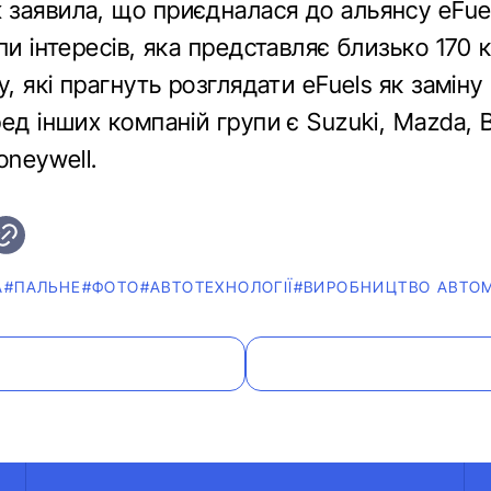
заявила, що приєдналася до альянсу eFuel 
пи інтересів, яка представляє близько 170 
у, які прагнуть розглядати eFuels як замін
ед інших компаній групи є Suzuki, Mazda, 
oneywell.
А
#ПАЛЬНЕ
#ФОТО
#АВТОТЕХНОЛОГІЇ
#ВИРОБНИЦТВО АВТОМ