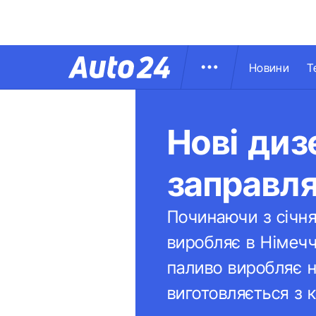
Новини
Т
Нові ди
заправл
Починаючи з січня
виробляє в Німеч
паливо виробляє н
виготовляється з кі