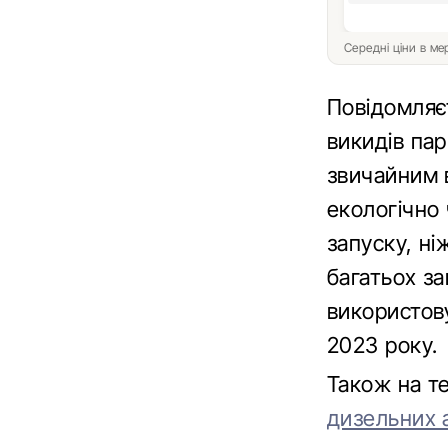
Середні ціни в м
Повідомляє
викидів пар
звичайним 
екологічно
запуску, н
багатьох за
використову
2023 року.
Також на т
дизельних 