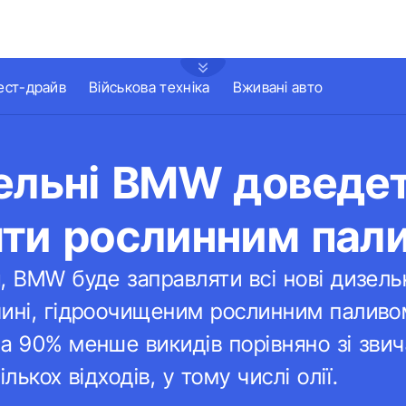
ест-драйв
Військова техніка
Вживані авто
зельні BMW доведе
яти рослинним пал
, BMW буде заправляти всі нові дизельн
чині, гідроочищеним рослинним паливо
а 90% менше викидів порівняно зі зви
лькох відходів, у тому числі олії.