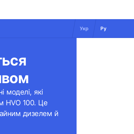
Укр
Ру
ться
ивом
і моделі, які
м HVO 100. Це
чайним дизелем й