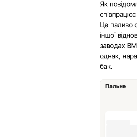
Як повідо
співпрацює 
Це паливо о
іншої відн
заводах BM
однак, нара
бак.
Пальне