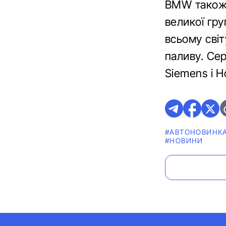
BMW також 
великої гру
всьому світ
паливу. Сер
Siemens і H
#АВТОНОВИНК
#НОВИНИ