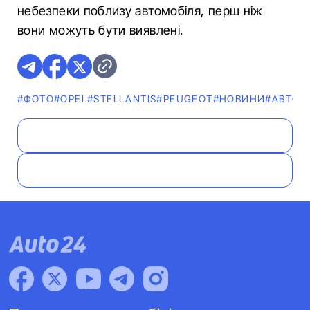
небезпеки поблизу автомобіля, перш ніж
вони можуть бути виявлені.
#ФОТО
#OPEL
#STELLANTIS
#PEUGEOT
#НОВИНИ
#АВТОТ