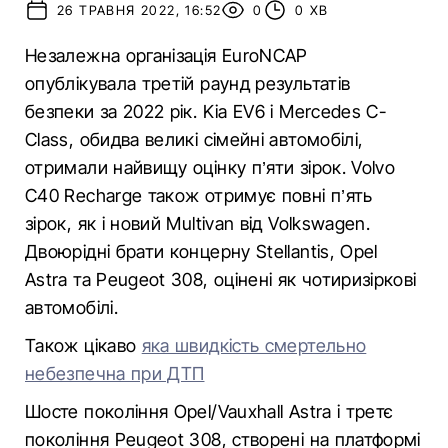
26 ТРАВНЯ 2022, 16:52
0
0 ХВ
Незалежна організація EuroNCAP
опублікувала третій раунд результатів
безпеки за 2022 рік. Kia EV6 і Mercedes C-
Class, обидва великі сімейні автомобілі,
отримали найвищу оцінку п’яти зірок. Volvo
C40 Recharge також отримує повні п’ять
зірок, як і новий Multivan від Volkswagen.
Двоюрідні брати концерну Stellantis, Opel
Astra та Peugeot 308, оцінені як чотиризіркові
автомобілі.
Також цікаво
яка швидкість смертельно
небезпечна при ДТП
Шосте покоління Opel/Vauxhall Astra і третє
покоління Peugeot 308, створені на платформі