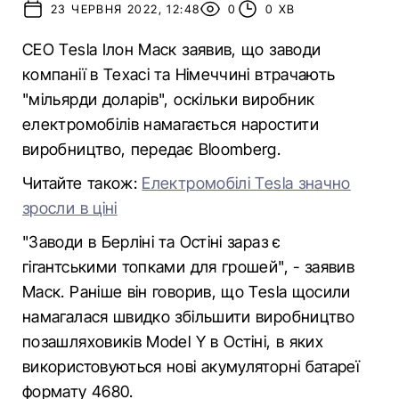
23 ЧЕРВНЯ 2022, 12:48
0
0 ХВ
СЕО Tesla Ілон Маск заявив, що заводи
компанії в Техасі та Німеччині втрачають
"мільярди доларів", оскільки виробник
електромобілів намагається наростити
виробництво, передає Bloomberg.
Читайте також:
Електромобілі Tesla значно
зросли в ціні
"Заводи в Берліні та Остіні зараз є
гігантськими топками для грошей", - заявив
Маск. Раніше він говорив, що Tesla щосили
намагалася швидко збільшити виробництво
позашляховиків Model Y в Остіні, в яких
використовуються нові акумуляторні батареї
формату 4680.