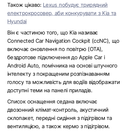
Також цікаво:
Lexus побудує трирядний
електрокросовер, аби конкурувати з Kia та
Hyundai
Він є частиною того, що Kia називає
Connected Car Navigation Cockpit (ccNC), що
включає оновлення по повітрю (OTA),
бездротове підключення до Apple Car і
Android Auto, помічника на основі штучного
інтелекту з покращеним розпізнаванням
голосу та можливість для водіїв відображати
доступні теми на панелі приладів.
Список оснащення седана включає
двозонний клімат-контроль, акустичний
склопакет, передні сидіння з підігрівом та
вентиляцією, а також кермо з підігрівом.