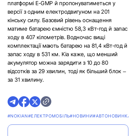
платформі E-GMP й пропонуватиметься у
версії з одним електродвигуном на 201
кінську силу. Базовий рівень оснащення
матиме батарею ємністю 58,3 кВт-год й запас
ходу в 407 кілометрів. Водночас вищі
комплектації мають батарею на 81,4 кВт-год й
запас ходу в 531 км. Kia каже, що менший
акумулятор можна зарядити з 10 до 80
відсотків за 29 хвилин, тоді як більший блок –
за 31 хвилину.
#NOKIAN
#ЕЛЕКТРОМОБІЛЬ
#НОВИНИ
#АВТОНОВИНКА
#