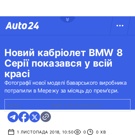
Новий кабріолет BMW 8
Серії показався у всій
красі
Фотографії нової моделі баварського виробника
потрапили в Мережу за місяць до прем'єри.
ФОТО:
АUTOTIJD.BE
|
BMW 8 СЕРІЇ КАБРІОЛЕТ
1 ЛИСТОПАДА 2018, 10:50
0
0 ХВ