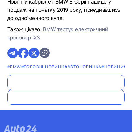
Новітній кабріолет BMW 8 Серії надійде у
продаж на початку 2019 року, приєднавшись
до одноіменного купе.
Також цікаво:
BMW тестує електричний
кросовер iX3
#BMW
#ГОЛОВНІ НОВИНИ
#АВТОНОВИНКА
#НОВИНИ
#Ф