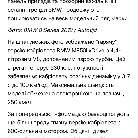
панель приладів та прозорий важіль КПП –
останні тренди BMW продовжують
поширюватись на весь модельний ряд марки.
Фото: BMW 8 Series 2019 / Аutotijd
На шпигунських фото зображено “гарячу”
версію кабріолета BMW M850i ​​xDrive з 4,4-
літровим V8, доповненим парою турбін. Цей
агрегат генерує 530 к. с. потужності і
забезпечує кабріолету розгінну динаміку у 3,7
с до 100 км/год. Максимальна швидкість
моделі обмежена електронікою на позначці
250 км/ч.
За попередньою інформацією баварці готують
ще більш продуктивну версію кабріолета з
600-сильним мотором. Обіцяні і дизелі.