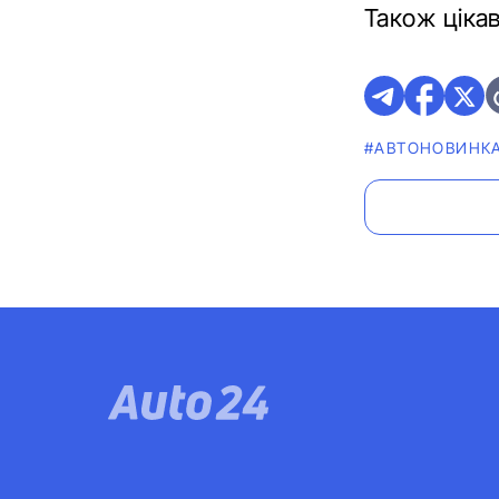
Також ціка
#АВТОНОВИНК