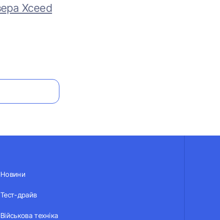
вера Xceed
Новини
Тест-драйв
Військова техніка