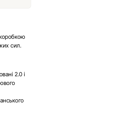
 коробкою
ких сил.
ані 2.0 і
рового
ю
манського