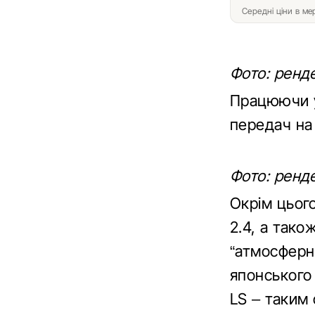
Середні ціни в м
Фото: ренде
Працюючи у
передач н
Фото: ренде
Окрім цього
2.4, а тако
“атмосферн
японського
LS – таким 