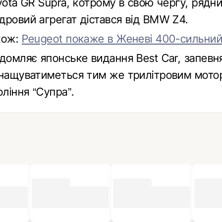
yota GR Supra, котрому в свою чергу, рядн
дровий агрегат дістався від BMW Z4.
кож:
Peugeot покаже в Женеві 400-сильний
ідомляє японське видання Best Car, запев
снащуватиметься тим же трилітровим мото
оління “Супра”.