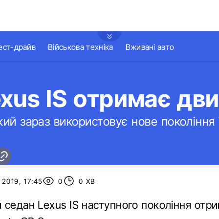
ест-драйв
Військова техніка
Вживані авто
xus IS отримає д
кий зараз використовує нове покоління 
2019, 17:45
0
0 ХВ
 седан Lexus IS наступного покоління отр