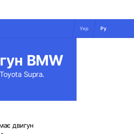
Укр
Ру
вигун BMW
Toyota Supra.
имає двигун