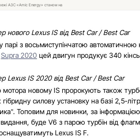
ережі АЗС «Amic Energy» станом на
р нового Lexus IS від Best Car / Best Car
 парі з восьмиступінчатою автоматичною
а
Supra 2020
цей двигун продукує 340 кінсь
р Lexus IS 2020 від Best Car / Best Car
 мотора новому IS пророкують також турбов
ж гібридну силову установку на базі 2,5-літ
ика”. Топовим для новинки, за інформаціє
 видання, буде V6 з парою турбін від флаг
оснащуватимуть Lexus IS F.