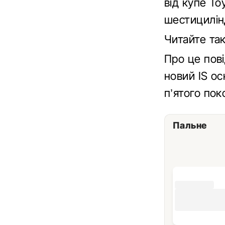
від купе To
шестицилін
Читайте та
Про це пов
новий IS о
п’ятого пок
Пальне