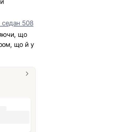
ий
 седан 508
няючи, що
ром, що й у