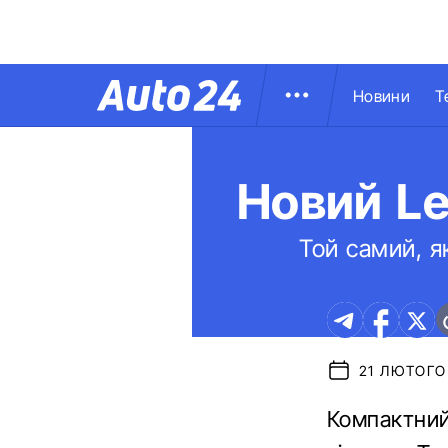
Новини
Т
Новий Le
Той самий, я
21 ЛЮТОГО 
Компактний