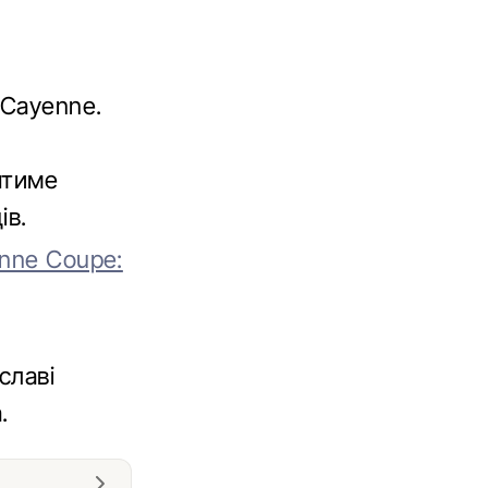
 Cayenne.
ятиме
ів.
enne Coupe:
славі
.