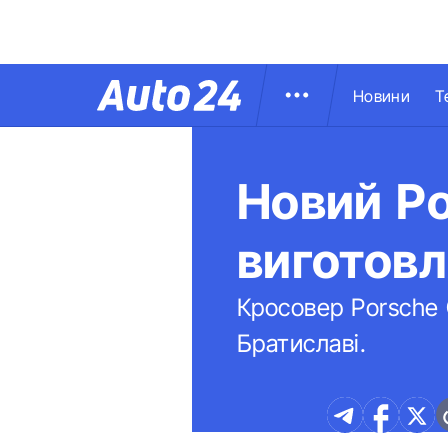
Новини
Т
Новий P
виготовл
Кросовер Porsche 
Братиславі.