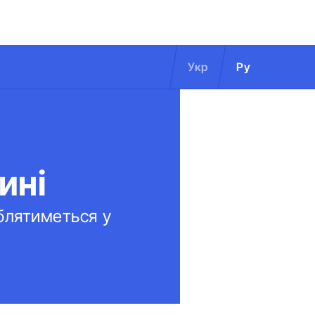
Укр
Ру
ині
блятиметься у