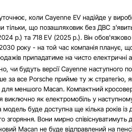
 уточнює, коли Cayenne EV надійде у виро
и тільки, що позашляховик без ДВС з'явить
024 р.) та 718 EV (2025 р.). Він обов'язково
2030 року - на той час компанія планує, щ
родажів припадатиме на чисто електричні а
о, чи будуть версії Cayenne наступного по
е за все Porsche прийме ту ж стратегію, я
и для меншого Macan. Компактний кросове
я виключно як електромобіль у наступному
 модель буде доступна ще кілька років із
о згоряння. Вони мирно співіснуватимуть 
новий Macan не буде відправлений на пенс