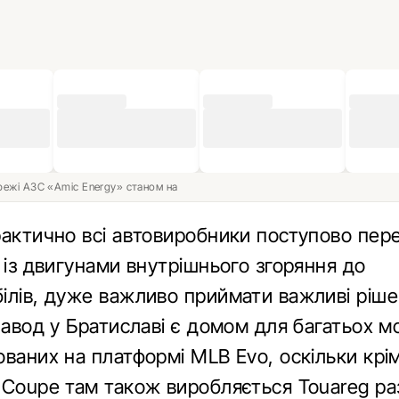
ережі АЗС «Amic Energy» станом на
рактично всі автовиробники поступово пере
 із двигунами внутрішнього згоряння до
ілів, дуже важливо приймати важливі ріш
Завод у Братиславі є домом для багатьох 
ованих на платформі MLB Evo, оскільки крі
 Coupe там також виробляється Touareg ра