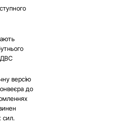
аступного
тають
бутнього
 ДВС
чну версію
конвеєра до
домленнях
винен
 сил.