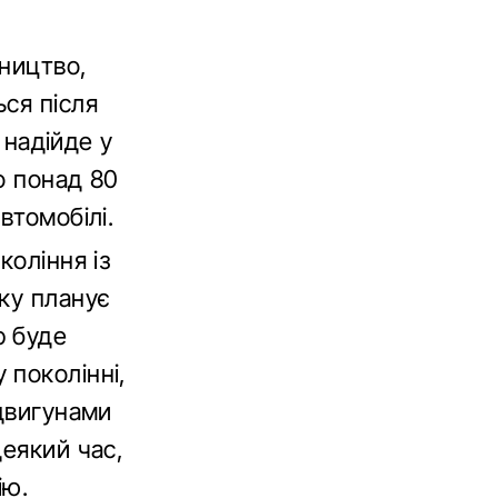
бництво,
ся після
 надійде у
о понад 80
втомобілі.
коління із
ку планує
р буде
 поколінні,
 двигунами
деякий час,
ію.