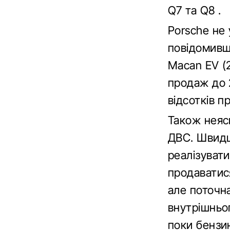
Q7 та Q8 .
Porsche не
повідомивш
Macan EV (2
продаж до 
відсотків п
Також неясн
ДВС. Швидш
реалізуват
продаватис
але поточна
внутрішньог
поки бензи