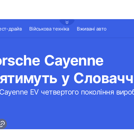
ест-драйв
Військова техніка
Вживані авто
orsche Cayenne
ятимуть у Словачч
Cayenne EV четвертого покоління виро