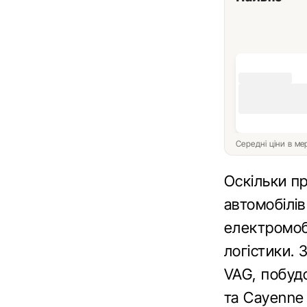
Середні ціни в м
Оскільки п
автомобілів
електромоб
логістики. 
VAG, побуд
та Cayenne