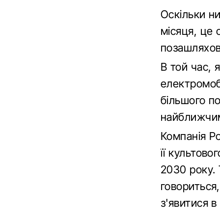
Оскільки н
місяця, це 
позашляхови
В той час, 
електромоб
більшого п
найближчи
Компанія P
її культово
2030 року. 
говориться
з'явитися в