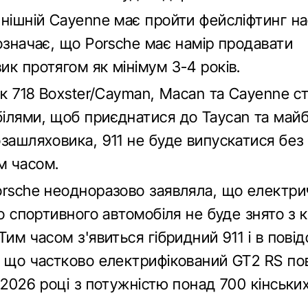
инішній Cayenne має пройти фейсліфтинг н
означає, що Porsche має намір продавати
к протягом як мінімум 3-4 років.
як 718 Boxster/Cayman, Macan та Cayenne с
ілями, щоб приєднатися до Taycan та май
озашляховика, 911 не буде випускатися без
м часом.
orsche неодноразово заявляла, що електри
го спортивного автомобіля не буде знято з 
Тим часом з'явиться гібридний 911 і в пові
, що частково електрифікований GT2 RS по
 2026 році з потужністю понад 700 кінських