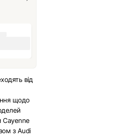
ходять від
ення щодо
моделей
м Cayenne
зом з Audi