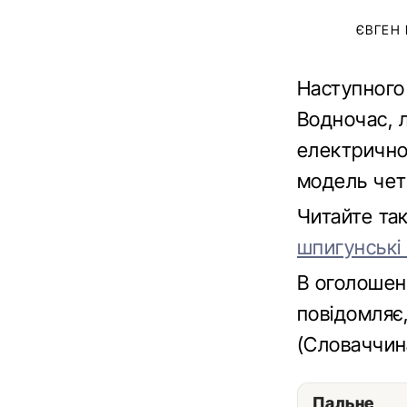
ЄВГЕН
Наступного
Водночас, 
електрично
модель четв
Читайте та
шпигунські
В оголошен
повідомляє
(Словаччин
Пальне