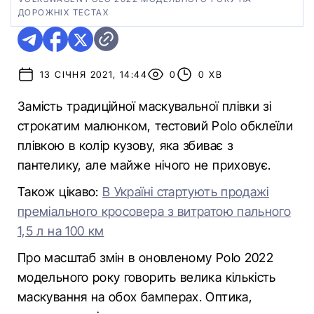
ДОРОЖНІХ ТЕСТАХ
13 СІЧНЯ 2021, 14:44
0
0 ХВ
Замість традиційної маскувальної плівки зі
строкатим малюнком, тестовий Polo обклеїли
плівкою в колір кузову, яка збиває з
пантелику, але майже нічого не приховує.
Також цікаво:
В Україні стартують продажі
преміального кросовера з витратою пального
1,5 л на 100 км
Про масштаб змін в оновленому Polo 2022
модельного року говорить велика кількість
маскування на обох бамперах. Оптика,