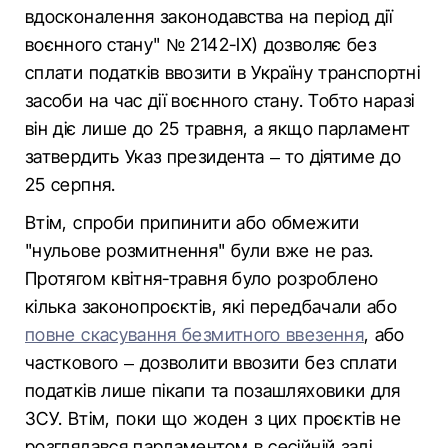
вдосконалення законодавства на період дії
воєнного стану" № 2142-IX) дозволяє без
сплати податків ввозити в Україну транспортні
засоби на час дії воєнного стану. Тобто наразі
він діє лише до 25 травня, а якщо парламент
затвердить Указ президента – то діятиме до
25 серпня.
Втім, спроби припинити або обмежити
"нульове розмитнення" були вже не раз.
Протягом квітня-травня було розроблено
кілька законопроєктів, які передбачали або
повне скасування безмитного ввезення
, або
часткового – дозволити ввозити без сплати
податків лише пікапи та позашляховики для
ЗСУ. Втім, поки що жоден з цих проєктів не
розглядався парламентом в сесійній залі.