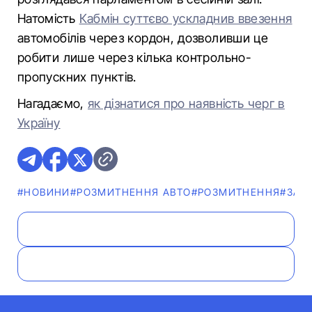
Натомість
Кабмін суттєво ускладнив ввезення
автомобілів через кордон, дозволивши це
робити лише через кілька контрольно-
пропускних пунктів.
Нагадаємо,
як дізнатися про наявність черг в
Україну
#НОВИНИ
#РОЗМИТНЕННЯ АВТО
#РОЗМИТНЕННЯ
#ЗАК