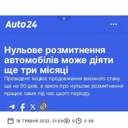
Нульове розмитнення
автомобілів може діяти
ще три місяці
Президент ініціює продовження воєнного стану
ще на 90 днів, а закон про нульове розмитнення
працює саме під час цього періоду.
18 ТРАВНЯ 2022, 21:03
0
0 ХВ