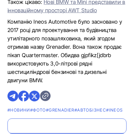
Також цікаво:
Нові BMW та Mini представили в
інноваційному просторі AWT Studio
Компанію Ineos Automotive було засновано у
2017 році для проектування та будівництва
утилітарного позашляховика, який згодом
отримав назву Grenadier. Вона також продає
пікап Quartermaster. Обидва gjpfikz[jdbrb
використовують 3,0-літрові рядні
шестициліндрові бензинові та дизельні
двигуни BMW.
#НОВИНИ
#ФОТО
#GRENADIER
#АВТОБІЗНЕС
#INEOS