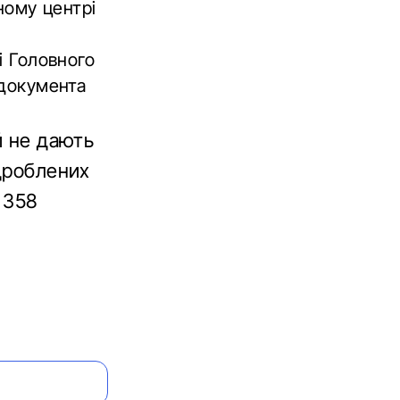
ному центрі
і Головного
 документа
й не дають
ідроблених
. 358