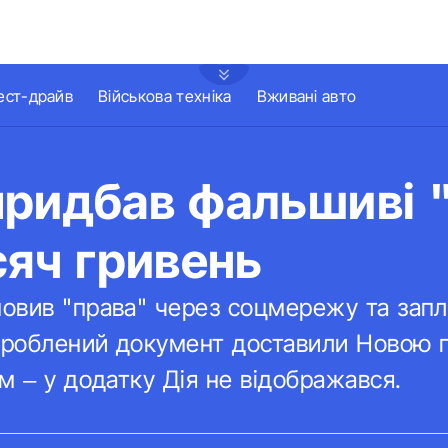
ест-драйв
Військова техніка
Вживані авто
придбав фальшиві 
сяч гривень
овив "права" через соцмережу та запл
дроблений документ доставили Новою п
м – у додатку Дія не відображався.