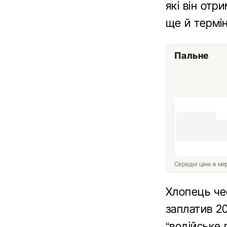
які він отри
ще й термін
Пальне
Середні ціни в м
Хлопець че
заплатив 20
“водійське 