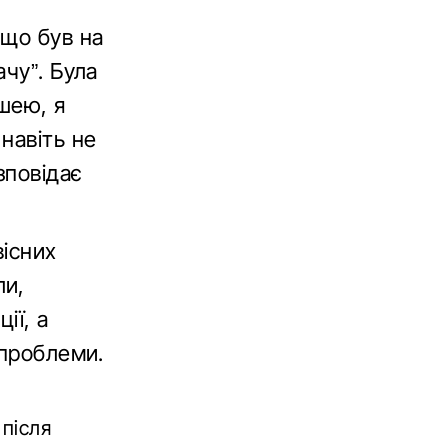
 що був на
чу”. Була
шею, я
навіть не
зповідає
вісних
ли,
ії, а
 проблеми.
після