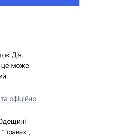
ок Дія.
, це може
ий
 та офіційно
Одещині
 “правах”,