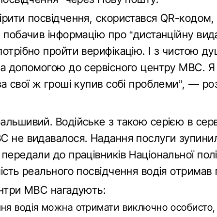
ірити посвідчення, скористався QR-кодом,
 побачив інформацію про “дистанційну вида
отрібно пройти верифікацію. І з чистою ду
за допомогою до сервісного центру МВС. Я 
а свої ж гроші купив собі проблеми”, — ро
альшивий. Водійське з такою серією в сер
С не видавалося. Надання послуги зупини
передали до працівників Національної поліц
мість реального посвідчення водія отримав
ентри МВС нагадують:
ня водія можна отримати виключно особисто, 