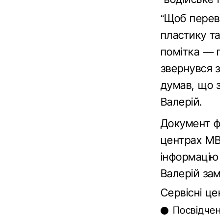
“Щоб перев
пластику та
помітка — п
звернувся 
думав, що з
Валерій.
Документ ф
центрах МВ
інформацію 
Валерій за
Сервісні ц
Посвідчен