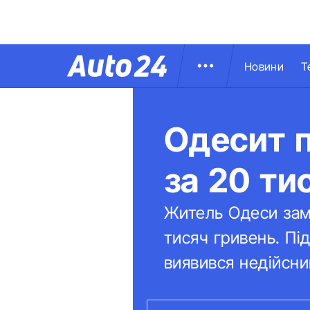
Новини
Т
Одесит 
за 20 ти
Житель Одеси зам
тисяч гривень. Пі
виявився недійсни