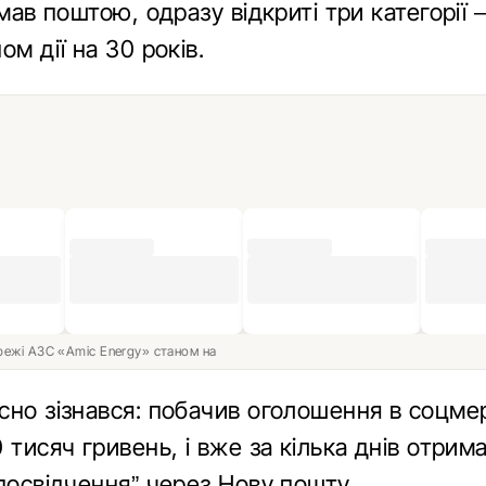
мав поштою, одразу відкриті три категорії – 
ом дії на 30 років.
ережі АЗС «Amic Energy» станом на
сно зізнався: побачив оголошення в соцме
 тисяч гривень, і вже за кілька днів отрим
посвідчення” через Нову пошту.