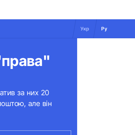
Укр
Ру
"права"
атив за них 20
оштою, але він