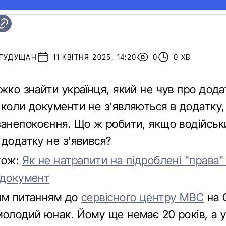
 ГУДУЩАН
11 КВІТНЯ 2025, 14:20
0
0 ХВ
жко знайти українця, який не чув про додат
 коли документи не з’являються в додатку
занепокоєння. Що ж робити, якщо водійськ
 додатку не з’явився?
кож:
Як не натрапити на підроблені "права"
 документ
им питанням до
сервісного центру МВС
на 
олодий юнак. Йому ще немає 20 років, а у