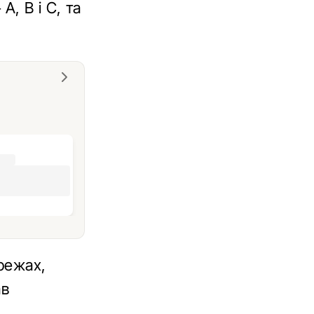
А, В і С, та
режах,
ав