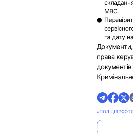
складання
МВС.
Перевірит
сервісног
та дату н
Документи, 
права керув
документів 
Кримінальн
#ПОЛІЦІЯ
#ФОТ