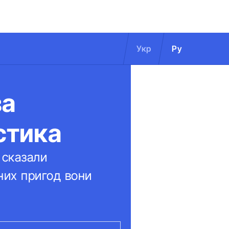
Укр
Ру
за
стика
 сказали
них пригод вони