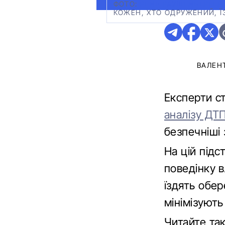
ФОТО:
РЕНЕ РАУШЕНБЕРГЕР
КОЖЕН, ХТО ОДРУЖЕНИЙ, Ї
ВАЛЕН
Експерти ст
аналізу ДТ
безпечніші 
На цій підс
поведінку в
їздять обер
мінімізуют
Читайте т