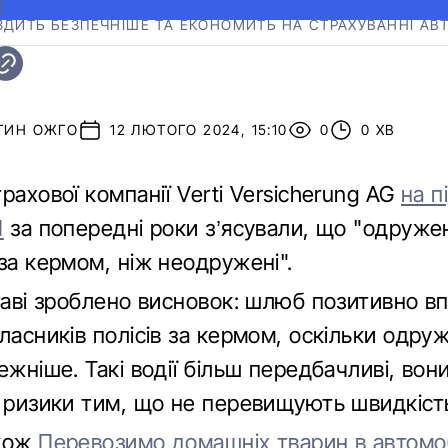
|
ЗДИТЬ БЕЗПЕЧНІШЕ ТА ЕКОНОМИТЬ НА СТРАХУВАННІ АВ
ТИН ОЖГО
12 ЛЮТОГО 2024, 15:10
0
0 ХВ
рахової компанії Verti Versicherung AG
на п
П
за попередні роки з’ясували, що "одружені
за кермом, ніж неодружені".
таві зроблено висновок: шлюб позитивно в
ласників полісів за кермом, оскільки одру
ежніше. Такі водії більш передбачливі, вон
ь ризики тим, що не перевищують швидкіст
акож
Перевозимо домашніх тварин в автомоб