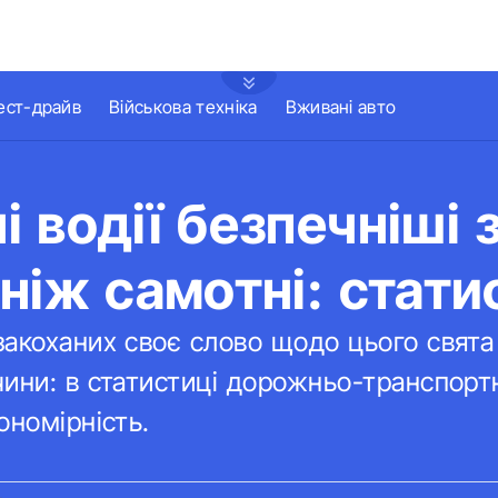
ест-драйв
Військова техніка
Вживані авто
 водії безпечніші 
ніж самотні: стати
акоханих своє слово щодо цього свята
ини: в статистиці дорожньо-транспорт
ономірність.