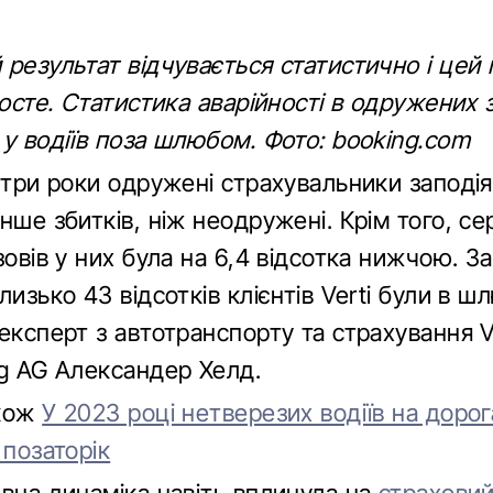
результат відчувається статистично і цей
росте. Статистика аварійності в одружених 
у водіїв поза шлюбом. Фото: booking.com
 три роки одружені страхувальники заподія
нше збитків, ніж неодружені. Крім того, с
зовів у них була на 6,4 відсотка нижчою. З
лизько 43 відсотків клієнтів Verti були в ш
експерт з автотранспорту та страхування V
ng AG Александер Хелд.
акож
У 2023 році нетверезих водіїв на дорог
 позаторік