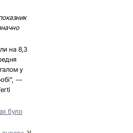
 показник
значно
ли на 8,3
ередня
агалом у
любі", —
erti
ах було