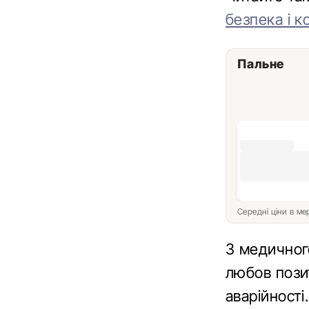
безпека і 
Пальне
Середні ціни в м
З медичног
любов пози
аварійності