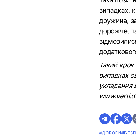
Така позит
випадках, 
дружина, за
дорожче, та
відмовилися
додаткового
Такий крок
випадках од
укладання д
www.verti.d
#ДОРОГИ
#БЕЗ