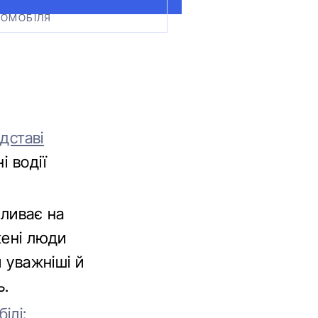
ТОМОБІЛЯ
ідставі
 водії
пливає на
жені люди
и уважніші й
ь.
ілі: