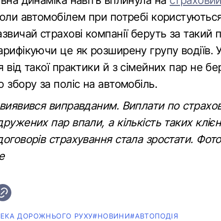
ивна динаміка навіть вплинула на
страховий
коли автомобілем при потребі користуються
звичай страхові компанії беруть за такий 
рифікуючи це як розширену групу водіїв. У
 від такої практики й з сімейних пар не бе
 збору за поліс на автомобіль.
 виявився виправданим. Виплати по страхо
ружених пар впали, а кількість таких клієн
оговорів страхування стала зростати. Фото
e
ПЕКА ДОРОЖНЬОГО РУХУ
#НОВИНИ
#АВТОПОДІЯ