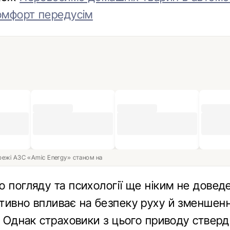
комфорт передусім
ережі АЗС «Amic Energy» станом на
о погляду та психології ще ніким не довед
тивно впливає на безпеку руху й зменшен
. Однак страховики з цього приводу ствер