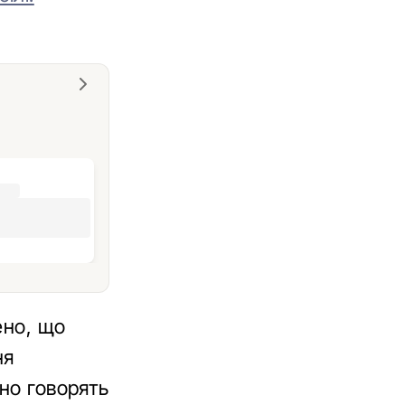
ено, що
ня
дно говорять