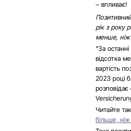
– впливає!
Позитивний 
рік з року 
менше, ніж 
"За останні
відсотка ме
вартість по
2023 році б
розповідає 
Versicheru
Читайте т
більше, ніж