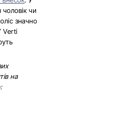
 внесок
. У
 чоловік чи
поліс значно
 Verti
руть
вих
тів на
: