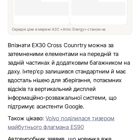
Середні ціни в мережі АЗС «Amic Energy» станом на
Впізнати EX30 Cross Counrtry можна за
затемненими елементами на передній та
задній частинах й додатковим багажником на
даху. Інтер’єр залишився стандартним й має
вдосталь нішею для зберігання, потаємних
відсіків та вертикальний дисплей
інформаційно-розважальної системи, що
підтримує асистенти Google.
Також цікаво:
Volvo поділилася тизером
майбутнього флагмана ES90
Автовиробник заявив, що новинка вже