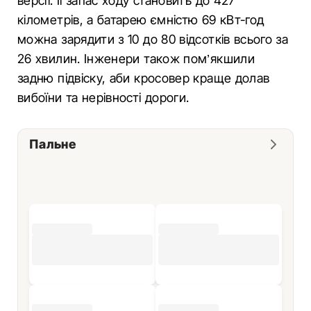
версії. Її запас ходу становить до 427
кілометрів, а батарею ємністю 69 кВт-год
можна зарядити з 10 до 80 відсотків всього за
26 хвилин. Інженери також пом’якшили
задню підвіску, аби кросовер краще долав
вибоїни та нерівності дороги.
Пальне