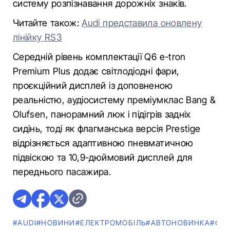
систему розпізнавання дорожніх знаків.
Читайте також:
Audi представила оновлену
лінійку RS3
Середній рівень комплектації Q6 e-tron
Premium Plus додає світлодіодні фари,
проєкційний дисплей із доповненою
реальністю, аудіосистему преміумклас Bang &
Olufsen, панорамний люк і підігрів задніх
сидінь, тоді як флагманська версія Prestige
відрізняється адаптивною пневматичною
підвіскою та 10,9-дюймовий дисплей для
переднього пасажира.
#AUDI
#НОВИНИ
#ЕЛЕКТРОМОБІЛЬ
#АВТОНОВИНКА
#ФО