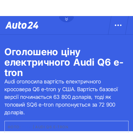
Оголошено ціну
електричного Audi Q6 e-
tron
Audi оголосила вартість електричного
кросовера Q6 e-tron у США. Вартість базової
версії починається 63 800 доларів, тоді як
топовий SQ6 e-tron пропонується за 72 900
доларів.
ФОТО:
AUDI
|
AUDI Q6 E-TRON