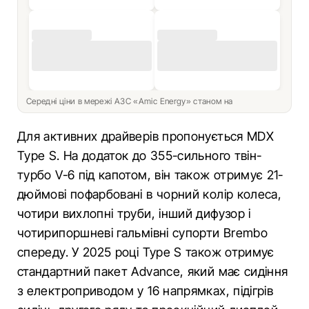
Середні ціни в мережі АЗС «Amic Energy» станом на
Для активних драйверів пропонується MDX
Type S. На додаток до 355-сильного твін-
турбо V-6 під капотом, він також отримує 21-
дюймові пофарбовані в чорний колір колеса,
чотири вихлопні труби, інший дифузор і
чотирипоршневі гальмівні супорти Brembo
спереду. У 2025 році Type S також отримує
стандартний пакет Advance, який має сидіння
з електроприводом у 16 напрямках, підігрів