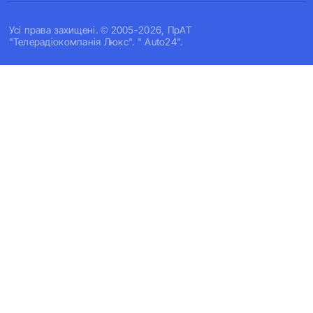
Усi права захищенi. © 2005-2026, ПрАТ
"Телерадіокомпанія Люкс". " Auto24".