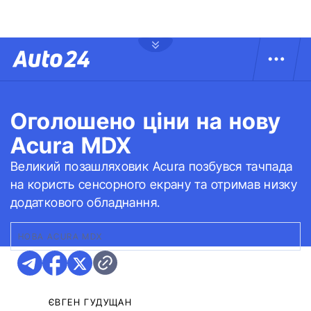
Оголошено ціни на нову
Acura MDX
Великий позашляховик Acura позбувся тачпада
на користь сенсорного екрану та отримав низку
додаткового обладнання.
НОВА ACURA MDX
ЄВГЕН ГУДУЩАН