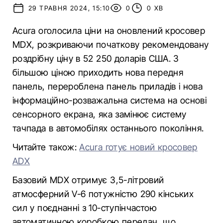
29 ТРАВНЯ 2024, 15:10
0
0 ХВ
Acura оголосила ціни на оновлений кросовер
MDX, розкриваючи початкову рекомендовану
роздрібну ціну в 52 250 доларів США. З
більшою ціною приходить нова передня
панель, перероблена панель приладів і нова
інформаційно-розважальна система на основі
сенсорного екрана, яка замінює систему
тачпада в автомобілях останнього покоління.
Читайте також:
Acura готує новий кросовер
ADX
Базовий MDX отримує 3,5-літровий
атмосферний V-6 потужністю 290 кінських
сил у поєднанні з 10-ступінчастою
автоматичною коробкою передач, що