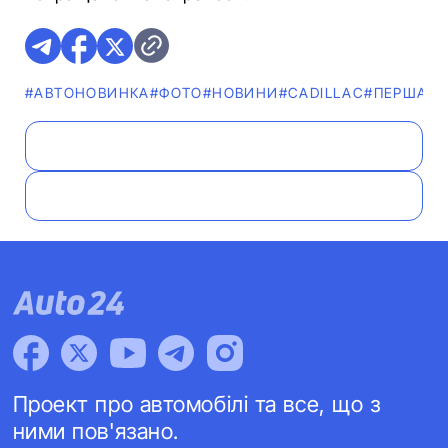
#АВТОНОВИНКА
#ФОТО
#НОВИНИ
#CADILLAC
#ПЕРША Е
Проект про автомобілі та все, що з
ними пов'язано.