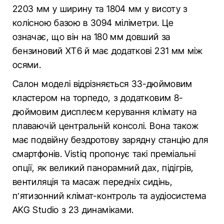
2203 мм у ширину та 1804 мм у висоту з
колісною базою в 3094 міліметри. Це
означає, що він на 180 мм довший за
бензиновий XT6 й має додаткові 231 мм між
осями.
Салон моделі відрізняється 33-дюймовим
кластером на торпедо, з додатковим 8-
дюймовим дисплеєм керування клімату на
плаваючій центральній консолі. Вона також
має подвійну бездротову зарядну станцію для
смартфонів. Vistiq пропонує такі преміальні
опції, як великий панорамний дах, підігрів,
вентиляція та масаж передніх сидінь,
п’ятизонний клімат-контроль та аудіосистема
AKG Studio з 23 динаміками.