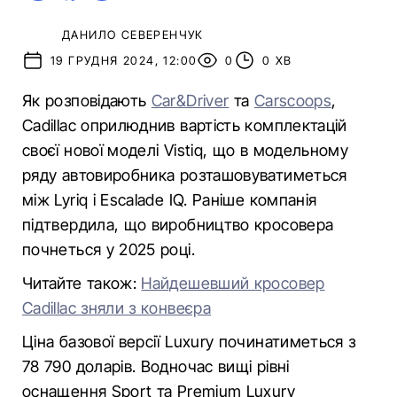
ДАНИЛО СЕВЕРЕНЧУК
19 ГРУДНЯ 2024, 12:00
0
0 ХВ
Як розповідають
Car&Driver
та
Carscoops
,
Cadillac оприлюднив вартість комплектацій
своєї нової моделі Vistiq, що в модельному
ряду автовиробника розташовуватиметься
між Lyriq і Escalade IQ. Раніше компанія
підтвердила, що виробництво кросовера
почнеться у 2025 році.
Читайте також:
Найдешевший кросовер
Cadillac зняли з конвеєра
Ціна базової версії Luxury починатиметься з
78 790 доларів. Водночас вищі рівні
оснащення Sport та Premium Luxury