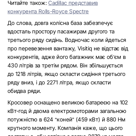
Читайте також:
Cadillac представив
конкурента Rolls-Royce Spectre
До слова, довга колісна база забезпечує
вдосталь простору пасажирам другого та
третього ряду сидінь. Водночас коли йдеться
про перевезення вантажу, Visitiq не відстає від
конкурентів, адже його багажник має об’єм в
430 літрів за третім рядом. Він збільшується
до 1218 літрів, якщо скласти сидіння третього
ряду вниз, і до 2271 літра, якщо скласти
обидва ряди.
Кросовер оснащено великою батареєю на 102
кВт-год й двома електромоторами загальною
потужністю в 624 “коней” (459 кВт) й 880 Нм
крутного моменту. Компанія каже, що цього