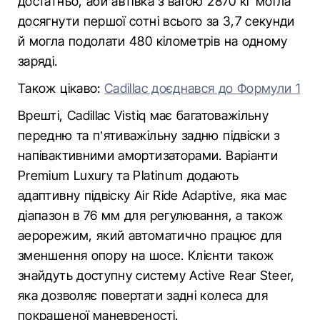
достатньо, аби автівка з вагою 2870 кг могла
досягнути першої сотні всього за 3,7 секунди
й могла подолати 480 кілометрів на одному
заряді.
Також цікаво:
Cadillac доєднався до Формули 1
Врешті, Cadillac Vistiq має багатоважільну
передню та п’ятиважільну задню підвіски з
напівактивними амортизаторами. Варіанти
Premium Luxury та Platinum додають
адаптивну підвіску Air Ride Adaptive, яка має
діапазон в 76 мм для регулювання, а також
аерорежим, який автоматично працює для
зменшення опору на шосе. Клієнти також
знайдуть доступну систему Active Rear Steer,
яка дозволяє повертати задні колеса для
покращеної маневреності.