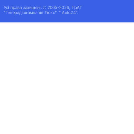
Усi права захищенi. © 2005-2026, ПрАТ
"Телерадіокомпанія Люкс". " Auto24".