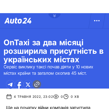
OnTaxi за два місяці
розширила присутність в
українських містах
Сервіс виклику таксі почав діяти у 10 нових
містах країни та загалом охопив 45 міст.
4 ТРАВНЯ 2022, 23:02
0
0 ХВ
Ще на початку війни компанія запустила