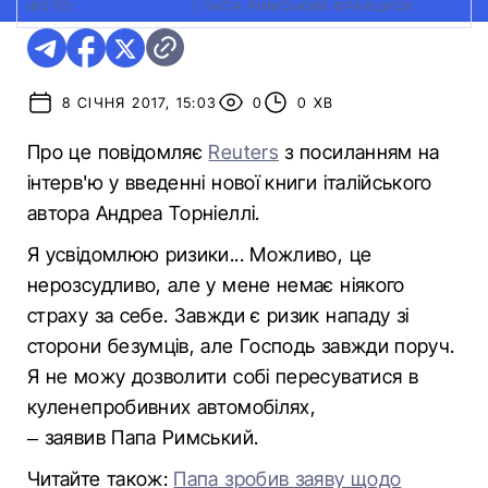
ФОТО:
GETTY IMAGES
|
ПАПА РИМСЬКИЙ ФРАНЦИСК
8 СІЧНЯ 2017, 15:03
0
0 ХВ
Про це повідомляє
Reuters
з посиланням на
інтерв'ю у введенні нової книги італійського
автора Андреа Торніеллі.
Я усвідомлюю ризики... Можливо, це
нерозсудливо, але у мене немає ніякого
страху за себе. Завжди є ризик нападу зі
сторони безумців, але Господь завжди поруч.
Я не можу дозволити собі пересуватися в
куленепробивних автомобілях,
– заявив Папа Римський.
Читайте також:
Папа зробив заяву щодо