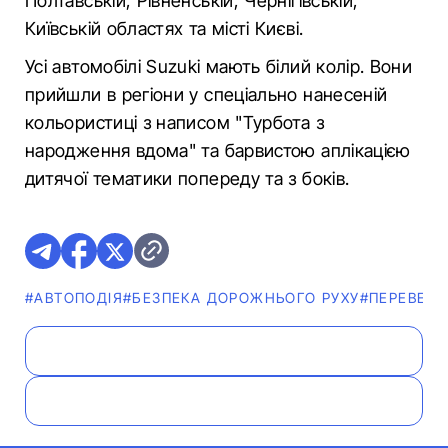
Полтавській, Рівненській, Чернігівській,
Київській областях та місті Києві.
Усі автомобілі Suzuki мають білий колір. Вони
прийшли в регіони у спеціально нанесеній
кольористиці з написом "Турбота з
народження вдома" та барвистою аплікацією
дитячої тематики попереду та з боків.
#АВТОПОДІЯ
#БЕЗПЕКА ДОРОЖНЬОГО РУХУ
#ПЕРЕВЕЗ