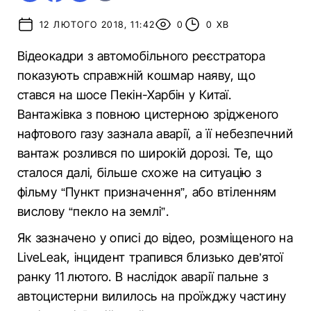
12 ЛЮТОГО 2018, 11:42
0
0 ХВ
Відеокадри з автомобільного реєстратора
показують справжній кошмар наяву, що
стався на шосе Пекін-Харбін у Китаї.
Вантажівка з повною цистерною зрідженого
нафтового газу зазнала аварії, а її небезпечний
вантаж розлився по широкій дорозі. Те, що
сталося далі, більше схоже на ситуацію з
фільму “Пункт призначення”, або втіленням
вислову “пекло на землі”.
Як зазначено у описі до відео, розміщеного на
LiveLeak, інцидент трапився близько дев’ятої
ранку 11 лютого. В наслідок аварії пальне з
автоцистерни вилилось на проїжджу частину