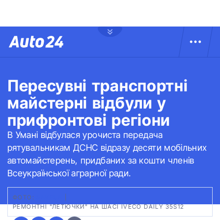
Пересувні транспортні
майстерні відбули у
прифронтові регіони
В Умані відбулася урочиста передача
рятувальникам ДСНС відразу десяти мобільних
автомайстерень, придбаних за кошти членів
Всеукраїнської аграрної ради.
ФОТО:
SAVEUA
|
РЕМОНТНІ "ЛЕТЮЧКИ" НА ШАСІ IVECO DAILY 35S12