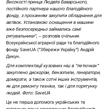
Високості принца Людвіга Баварського,
постійного партнера нашого благодійного
фонду, з проханням закупити обладнання для
автівок. Установкою оснащення в машини
вже безпосередньо займались самі
рятувальники"
, – розповів очільник
Всеукраїнської аграрної ради та благодійного
фонду SaveUA ("Збережи Україну") Андрій
Дикун.
Для комплектації кузовних ніш в "летючках"
закуплено дискорізи, бензопили, генератори,
домкрати, а також сотні інших інструментів,
як для ремонту техніки, так і для порятунку
людей. Фото: SaveUA
Це не перша допомога українських та
загаданих вище закордонних благодійників.