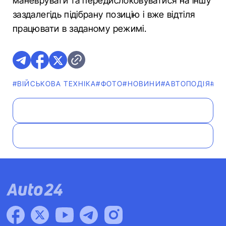
маневрувати та передислоковуватися на іншу
заздалегідь підібрану позицію і вже відтіля
працювати в заданому режимі.
#ВІЙСЬКОВА ТЕХНІКА
#ФОТО
#НОВИНИ
#АВТОПОДІЯ
#ВІ