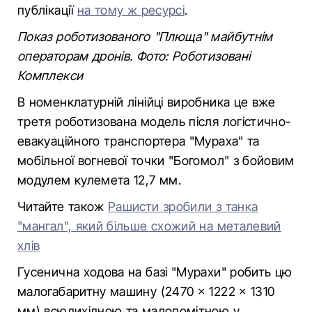
публікації
на тому ж ресурсі
.
Показ роботизованого "Плюща" майбутнім
операторам дронів. Фото: Роботизовані
Комплекси
В номенклатурній лінійці виробника це вже
третя роботизована модель після логістично-
евакуаційного транспортера "Мураха" та
мобільної вогневої точки "Богомол" з бойовим
модулем кулемета 12,7 мм.
Читайте також
Рашисти зробили з танка
"мангал", який більше схожий на металевий
хлів
Гусенична ходова на базі "Мурахи" робить цю
малогабаритну машину (2470 × 1222 × 1310
мм) всюдихідною та малопомітною у