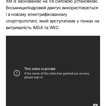
XM із заснованою на V8 силовою установкою.
Восьмициліндровий двигун використовується
і в новому електрифікованому
спортпрототипі, який виступатиме у гонках на
витривалість IMSA та WEC.