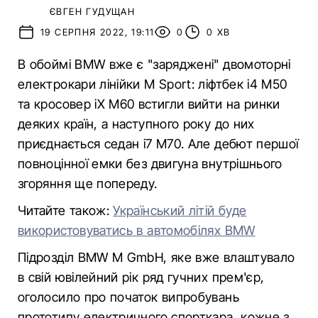
ЄВГЕН ГУДУЩАН
19 СЕРПНЯ 2022, 19:11
0
0 ХВ
В обоймі BMW вже є "заряджені" двомоторні
електрокари лінійки M Sport: ліфтбек i4 M50
та кросовер iX M60 встигли вийти на ринки
деяких країн, а наступного року до них
приєднається седан i7 M70. Але дебют першої
повноцінної емки без двигуна внутрішнього
згоряння ще попереду.
Читайте також:
Український літій буде
використовуватись в автомобілях BMW
Підрозділ BMW M GmbH, яке вже влаштувало
в свій ювілейний рік ряд гучних прем'єр,
оголосило про початок випробувань
прототипу електричного спорткара, кожне з