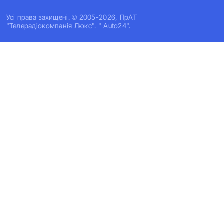
Усi права захищенi. © 2005-2026, ПрАТ
"Телерадіокомпанія Люкс". " Auto24".