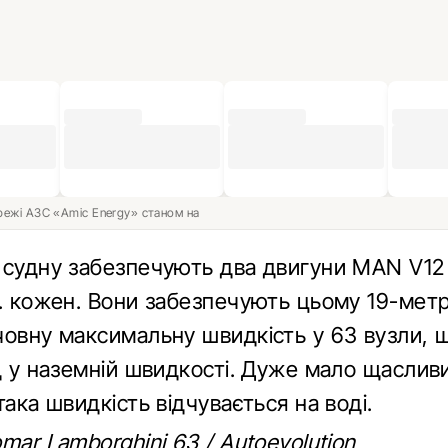
ережі АЗС «Amic Energy» станом на
 судну забезпечують два двигуни MAN V12
с. кожен. Вони забезпечують цьому 19-мет
човну максимальну швидкість у 63 вузли, 
од у наземній швидкості. Дуже мало щасли
така швидкість відчувається на воді.
mar Lamborghini 63 / Autoevolution