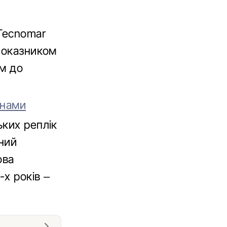
 Tecnomar
 показником
ям до
енами
ьких реплік
ений
ова
-х років –