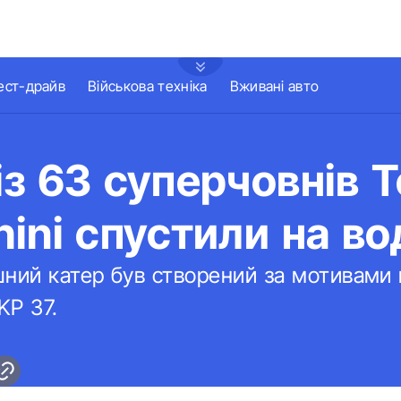
ест-драйв
Військова техніка
Вживані авто
з 63 суперчовнів 
ini спустили на во
ний катер був створений за мотивами 
KP 37.