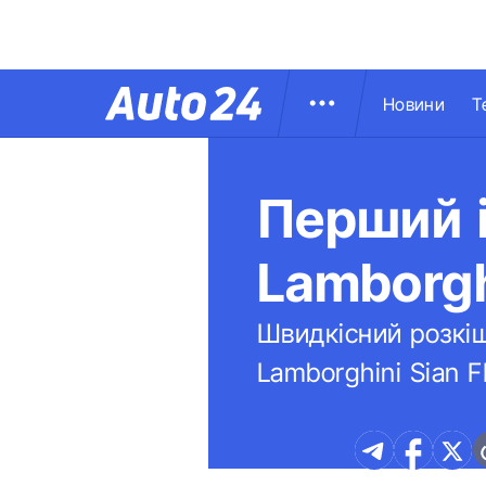
Новини
Т
Перший і
Lamborgh
Швидкісний розкіш
Lamborghini Sian F