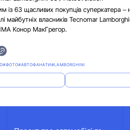
им із 63 щасливих покупців суперкатера – 
лі майбутніх власників Tecnomar Lamborghi
ММА Конор МакГрегор.
ЕО
#ФОТО
#АВТОФАНАТИ
#LAMBORGHINI