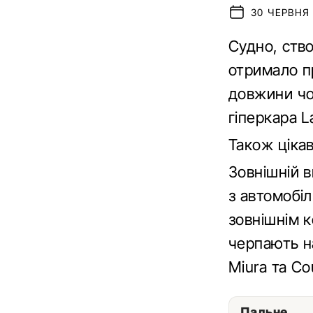
30 ЧЕРВНЯ 
Судно, ств
отримало п
довжини чо
гіперкара L
Також ціка
Зовнішній 
з автомобіл
зовнішнім 
черпають на
Miura та Co
Пальне