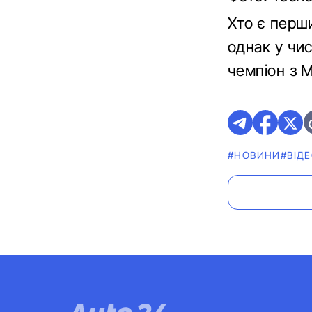
Хто є перш
однак у чис
чемпіон з 
#НОВИНИ
#ВІД