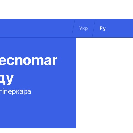
Укр
Ру
Tecnomar
ду
гіперкара