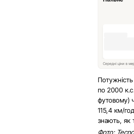
Середні ціни в м
Потужність
по 2000 к.
футовому) 
115,4 км/г
знають, як 
Фото: Tecno