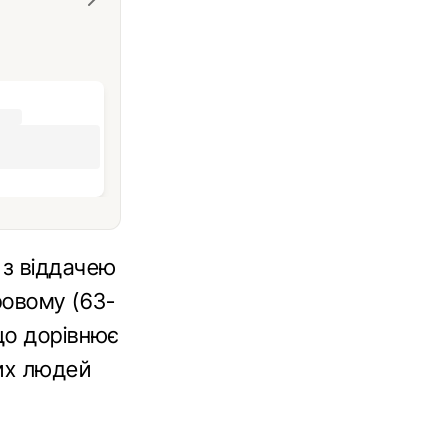
 з віддачею
ровому (63-
що дорівнює
вих людей