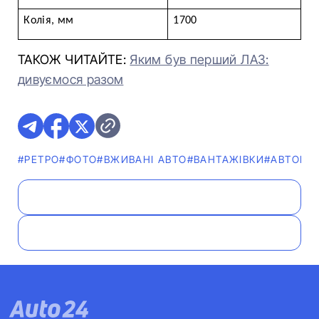
Колія, мм
1700
ТАКОЖ ЧИТАЙТЕ:
Яким був перший ЛАЗ:
дивуємося разом
#РЕТРО
#ФОТО
#ВЖИВАНІ АВТО
#ВАНТАЖІВКИ
#АВТОМОБ