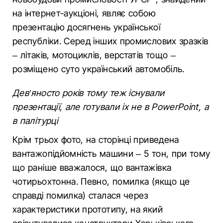
на інтернет-аукціоні, являє собою
презентацію досягнень української
республіки. Серед інших промислових зразків
– літаків, мотоциклів, верстатів тощо –
розміщено суто український автомобіль.
Дев’яносто років тому теж існували
презентації, але готували іх не в PowerPoint, а
в палітурці
Крім трьох фото, на сторінці приведена
вантажопідйомність машини – 5 тон, при тому
що раніше вважалося, що вантажівка
чотирьохтонна. Певно, помилка (якщо це
справді помилка) сталася через
характеристики прототипу, на який