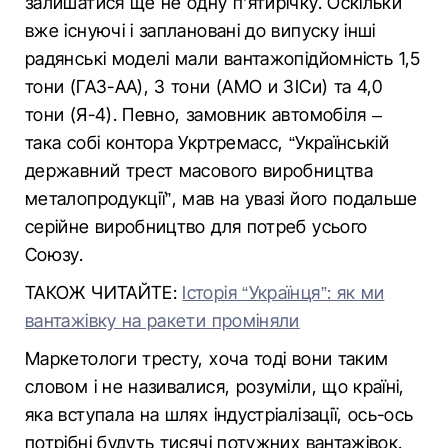
залишатися ще не одну п’ятирічку. Оскільки
вже існуючі і заплановані до випуску інші
радянські моделі мали вантажопідйомність 1,5
тони (ГАЗ-АА), 3 тони (АМО и ЗІСи) та 4,0
тони (Я-4). Певно, замовник автомобіля –
така собі контора Укртремасс, “Українській
державний трест масового виробництва
металопродукції”, мав на увазі його подальше
серійне виробництво для потреб усього
Союзу.
ТАКОЖ ЧИТАЙТЕ:
Історія “Українця”: як ми
вантажівку на ракети проміняли
Маркетологи тресту, хоча тоді вони таким
словом і не називалися, розуміли, що країні,
яка вступала на шлях індустріалізації, ось-ось
потрібні будуть тисячі потужних вантажівок.