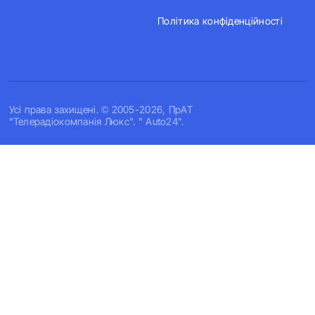
Політика конфіденційності
Усi права захищенi. © 2005-2026, ПрАТ
"Телерадіокомпанія Люкс". " Auto24".